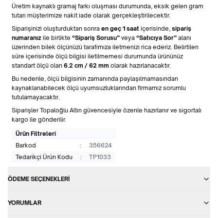
Üretim kaynaklı gramaj farkı oluşması durumunda, eksik gelen gram
tutarı müşterimize nakit iade olarak gerçekleştirilecektir.
Siparişinizi oluşturduktan sonra
en geç 1 saat
içerisinde,
sipariş
numaranız
ile birlikte
“Sipariş Sorusu”
veya
“Satıcıya Sor”
alanı
üzerinden bilek ölçünüzü tarafımıza iletmenizi rica ederiz. Belirtilen
süre içerisinde ölçü bilgisi iletilmemesi durumunda ürününüz
standart ölçü olan
6.2 cm / 62 mm
olarak hazırlanacaktır.
Bu nedenle, ölçü bilgisinin zamanında paylaşılmamasından
kaynaklanabilecek ölçü uyumsuzluklarından firmamız sorumlu
tutulamayacaktır.
Siparişler Topaloğlu Altın güvencesiyle özenle hazırlanır ve sigortalı
kargo ile gönderilir.
Ürün Filtreleri
Barkod
:
356624
Tedarikçi Ürün Kodu
:
TP1033
ÖDEME SEÇENEKLERI
YORUMLAR