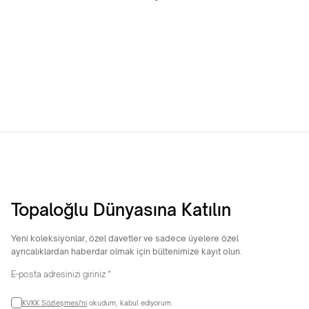
8 Ayar Trabzon Şarnel Bilezik
22 Ayar Hediyelik 4 Gram Yan
Çizgili Bilezik
17.318,47
TL
25.944,19
TL
Topaloğlu Dünyasına Katılın
Yeni koleksiyonlar, özel davetler ve sadece üyelere özel
ayrıcalıklardan haberdar olmak için bültenimize kayıt olun.
KVKK Sözleşmesi'ni
okudum, kabul ediyorum.