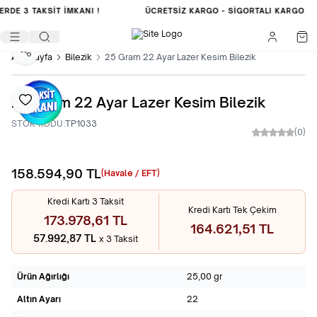
LERDE
3 TAKSİT İMKANI !
ÜCRETSIZ KARGO -
SIGORTALI KARGO
Paylaş
Ana Sayfa
Bilezik
25 Gram 22 Ayar Lazer Kesim Bilezik
25 Gram 22 Ayar Lazer Kesim Bilezik
Favoriye Ekle
STOK KODU:
TP1033
(0)
158.594,90
TL
Sepete Ekle
(Havale / EFT)
Kredi Kartı 3 Taksit
Kredi Kartı Tek Çekim
173.978,61 TL
164.621,51 TL
57.992,87 TL
x 3 Taksit
Ürün Ağırlığı
25,00 gr
Altın Ayarı
22