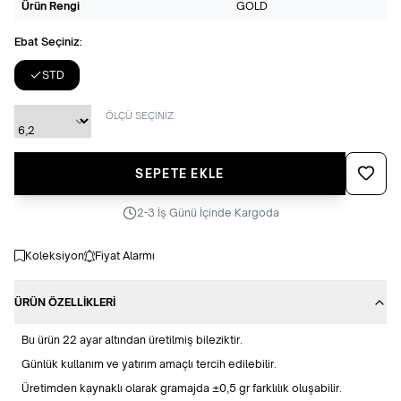
Ürün Rengi
GOLD
Ebat Seçiniz:
STD
ÖLÇÜ SEÇİNİZ
Favoriye
SEPETE EKLE
2-3 İş Günü İçinde Kargoda
Koleksiyon
Fiyat Alarmı
ÜRÜN ÖZELLIKLERI
Bu ürün 22 ayar altından üretilmiş bileziktir.
Günlük kullanım ve yatırım amaçlı tercih edilebilir.
Üretimden kaynaklı olarak gramajda ±0,5 gr farklılık oluşabilir.