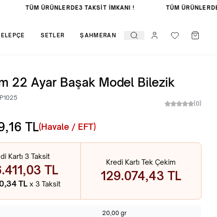
TÜM ÜRÜNLERDE
3 TAKSİT İMKANI !
TÜM ÜRÜNLERDE
3
KELEPÇE
SETLER
ŞAHMERAN
m 22 Ayar Başak Model Bilezik
P1025
(0)
9,16
TL
(Havale / EFT)
di Kartı 3 Taksit
Kredi Kartı Tek Çekim
.411,03 TL
129.074,43 TL
70,34 TL
x 3 Taksit
20,00 gr