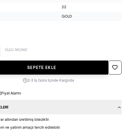
22
GOLD
ÖLÇÜ SEÇİNİZ
Favoriye Ek
SEPETE EKLE
2-3 İş Günü İçinde Kargoda
Fiyat Alarmı
KLERI
r altından üretilmiş bileziktir.
ım ve yatırım amaçlı tercih edilebilir.