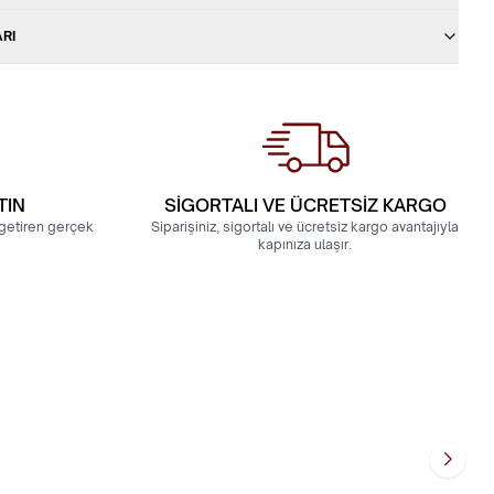
ARI
TIN
SİGORTALI VE ÜCRETSİZ KARGO
a getiren gerçek
Siparişiniz, sigortalı ve ücretsiz kargo avantajıyla
kapınıza ulaşır.
Klasik Model Bilezik
22 Ayar Hediyelik 4 Gram Çizgili Şarnel 
25.433,18
TL