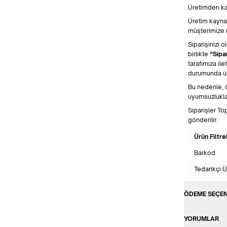
Üretimden kay
Üretim kayna
müşterimize n
Siparişinizi 
birlikte
“Sipa
tarafımıza ile
durumunda ür
Bu nedenle, 
uyumsuzlukla
Siparişler To
gönderilir.
Ürün Filtre
Barkod
Tedarikçi 
ÖDEME SEÇEN
YORUMLAR