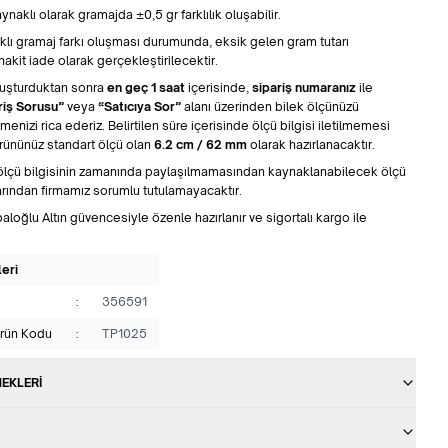
naklı olarak gramajda ±0,5 gr farklılık oluşabilir.
klı gramaj farkı oluşması durumunda, eksik gelen gram tutarı
akit iade olarak gerçekleştirilecektir.
oluşturduktan sonra
en geç 1 saat
içerisinde,
sipariş numaranız
ile
riş Sorusu”
veya
“Satıcıya Sor”
alanı üzerinden bilek ölçünüzü
tmenizi rica ederiz. Belirtilen süre içerisinde ölçü bilgisi iletilmemesi
ününüz standart ölçü olan
6.2 cm / 62 mm
olarak hazırlanacaktır.
ölçü bilgisinin zamanında paylaşılmamasından kaynaklanabilecek ölçü
rından firmamız sorumlu tutulamayacaktır.
paloğlu Altın güvencesiyle özenle hazırlanır ve sigortalı kargo ile
leri
:
356591
Ürün Kodu
:
TP1025
EKLERI