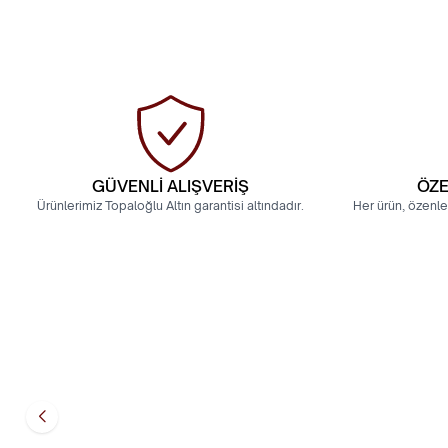
GÜVENLİ ALIŞVERİŞ
ÖZE
Ürünlerimiz Topaloğlu Altın garantisi altındadır.
Her ürün, özenle
8 Ayar Trabzon Şarnel Bilezik
22 Ayar Hedi
16.973,97
TL
25.425,05