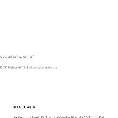
KVKK Sözleşmesi'ni
okudum, kabul ediyorum.
Bize Ulaşın
Kuyumcukent, 10. Sokak Atölyeler Blok No:20 Zemin Kat