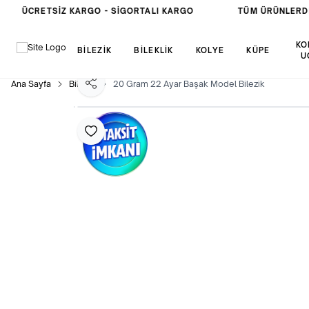
ÜCRETSIZ KARGO -
SIGORTALI KARGO
TÜM ÜRÜNLERDE
KO
BİLEZİK
BİLEKLİK
KOLYE
KÜPE
U
Ana Sayfa
Bilezik
20 Gram 22 Ayar Başak Model Bilezik
Paylaş
Favoriye Ekle