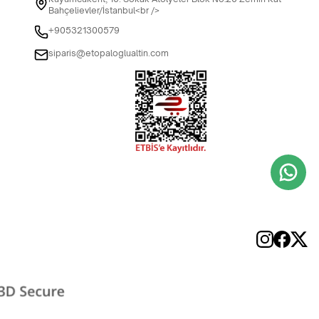
Bahçelievler/İstanbul<br />
+905321300579
siparis@etopaloglualtin.com