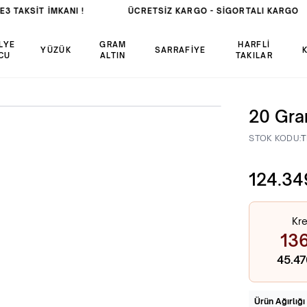
3 TAKSİT İMKANI !
ÜCRETSIZ KARGO -
SIGORTALI KARGO
LYE
GRAM
HARFLİ
YÜZÜK
SARRAFİYE
CU
ALTIN
TAKILAR
20 Gra
STOK KODU:
T
124.34
Kre
136
45.4
Ürün Ağırlığı