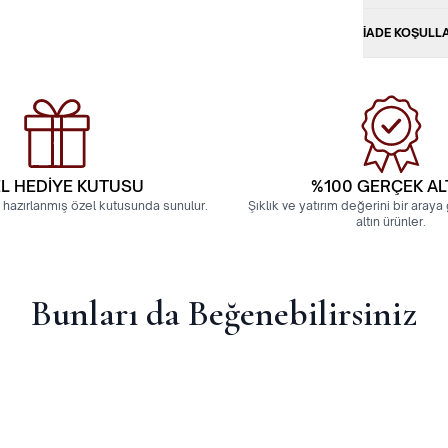
İADE KOŞULL
L HEDİYE KUTUSU
%100 GERÇEK AL
 hazırlanmış özel kutusunda sunulur.
Şıklık ve yatırım değerini bir aray
altın ürünler.
Bunları da Beğenebilirsiniz
yelik 4 Gram Yan Çizgili Bilezik
22 Ayar Hediyelik 4 Gram 
TL
25.417,73
TL