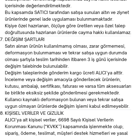
içerisinde değerlendirilmektedir.
Bu kapsamda SATICI tarafından satışa sunulan altın ve ziynet
ürünlerinde genel iade uygulaması bulunmamaktadır.
Kişiye özel hazırlanan, ölçüye göre üretilen veya özel talep
doğrultusunda hazırlanan ürünlerde cayma hakkı kullanılamaz.
DEĞİŞİM ŞARTLARI
Satın alınan ürünün kullanılmamış olması, zarar görmemesi,
deformasyon bulunmaması ve tekrar satışa uygun durumda
olması şartıyla teslim tarihinden itibaren 3 iş günü içerisinde
değişim talebinde bulunulabilir.
Değişim taleplerinde gönderim kargo ücreti ALICI’ya aittir.
İnceleme veya değişim amacıyla gönderilecek ürünlerin;
kutusu, ambalajı, sertifikası, faturası ve varsa tüm aksesuarları
ile birlikte eksiksiz şekilde gönderilmesi gerekmektedir.
Kullanıcı kaynaklı deformasyon bulunan veya tekrar satışa
uygun olmayan ürünlerde değişim işlemi kabul edilmeyebilir.
KİŞİSEL VERİLER VE GİZLİLİK
ALICI’ya ait kişisel veriler, 6698 Sayılı Kişisel Verilerin
Korunması Kanunu (“KVKK”) kapsamında işlenmekte olup;
sipariş, ödeme, teslimat, müşteri destek hizmetleri ve yasal