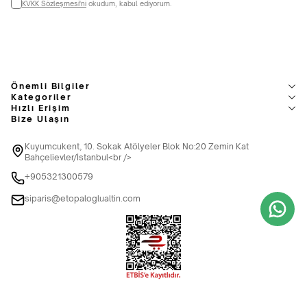
KVKK Sözleşmesi'ni
okudum, kabul ediyorum.
Önemli Bilgiler
Kategoriler
Hızlı Erişim
Bize Ulaşın
Kuyumcukent, 10. Sokak Atölyeler Blok No:20 Zemin Kat
Bahçelievler/İstanbul<br />
+905321300579
siparis@etopaloglualtin.com