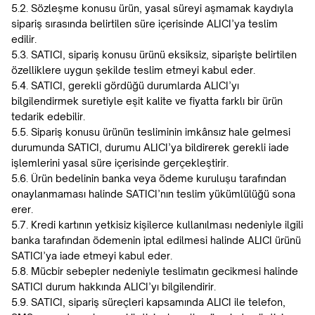
5.2. Sözleşme konusu ürün, yasal süreyi aşmamak kaydıyla
sipariş sırasında belirtilen süre içerisinde ALICI’ya teslim
edilir.
5.3. SATICI, sipariş konusu ürünü eksiksiz, siparişte belirtilen
özelliklere uygun şekilde teslim etmeyi kabul eder.
5.4. SATICI, gerekli gördüğü durumlarda ALICI’yı
bilgilendirmek suretiyle eşit kalite ve fiyatta farklı bir ürün
tedarik edebilir.
5.5. Sipariş konusu ürünün tesliminin imkânsız hale gelmesi
durumunda SATICI, durumu ALICI’ya bildirerek gerekli iade
işlemlerini yasal süre içerisinde gerçekleştirir.
5.6. Ürün bedelinin banka veya ödeme kuruluşu tarafından
onaylanmaması halinde SATICI’nın teslim yükümlülüğü sona
erer.
5.7. Kredi kartının yetkisiz kişilerce kullanılması nedeniyle ilgili
banka tarafından ödemenin iptal edilmesi halinde ALICI ürünü
SATICI’ya iade etmeyi kabul eder.
5.8. Mücbir sebepler nedeniyle teslimatın gecikmesi halinde
SATICI durum hakkında ALICI’yı bilgilendirir.
5.9. SATICI, sipariş süreçleri kapsamında ALICI ile telefon,