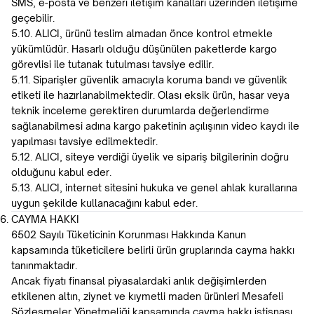
SMS, e-posta ve benzeri iletişim kanalları üzerinden iletişime
geçebilir.
5.10. ALICI, ürünü teslim almadan önce kontrol etmekle
yükümlüdür. Hasarlı olduğu düşünülen paketlerde kargo
görevlisi ile tutanak tutulması tavsiye edilir.
5.11. Siparişler güvenlik amacıyla koruma bandı ve güvenlik
etiketi ile hazırlanabilmektedir. Olası eksik ürün, hasar veya
teknik inceleme gerektiren durumlarda değerlendirme
sağlanabilmesi adına kargo paketinin açılışının video kaydı ile
yapılması tavsiye edilmektedir.
5.12. ALICI, siteye verdiği üyelik ve sipariş bilgilerinin doğru
olduğunu kabul eder.
5.13. ALICI, internet sitesini hukuka ve genel ahlak kurallarına
uygun şekilde kullanacağını kabul eder.
CAYMA HAKKI
6502 Sayılı Tüketicinin Korunması Hakkında Kanun
kapsamında tüketicilere belirli ürün gruplarında cayma hakkı
tanınmaktadır.
Ancak fiyatı finansal piyasalardaki anlık değişimlerden
etkilenen altın, ziynet ve kıymetli maden ürünleri Mesafeli
Sözleşmeler Yönetmeliği kapsamında cayma hakkı istisnası