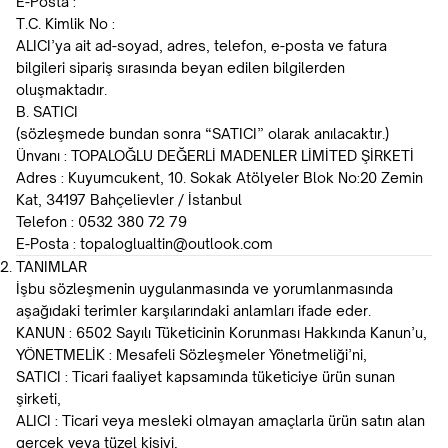
E-Posta :
T.C. Kimlik No :
ALICI’ya ait ad-soyad, adres, telefon, e-posta ve fatura
bilgileri sipariş sırasında beyan edilen bilgilerden
oluşmaktadır.
B. SATICI
(sözleşmede bundan sonra “SATICI” olarak anılacaktır.)
Ünvanı : TOPALOĞLU DEĞERLİ MADENLER LİMİTED ŞİRKETİ
Adres : Kuyumcukent, 10. Sokak Atölyeler Blok No:20 Zemin
Kat, 34197 Bahçelievler / İstanbul
Telefon : 0532 380 72 79
E-Posta :
topaloglualtin@outlook.com
TANIMLAR
İşbu sözleşmenin uygulanmasında ve yorumlanmasında
aşağıdaki terimler karşılarındaki anlamları ifade eder.
KANUN : 6502 Sayılı Tüketicinin Korunması Hakkında Kanun’u,
YÖNETMELİK : Mesafeli Sözleşmeler Yönetmeliği’ni,
SATICI : Ticari faaliyet kapsamında tüketiciye ürün sunan
şirketi,
ALICI : Ticari veya mesleki olmayan amaçlarla ürün satın alan
gerçek veya tüzel kişiyi,