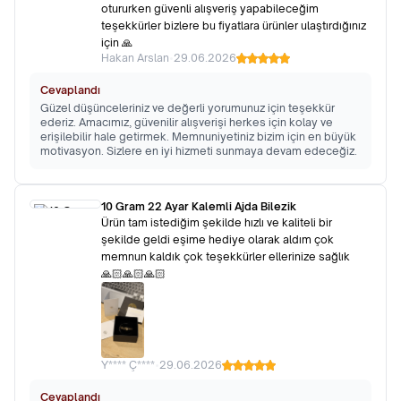
otururken güvenli alışveriş yapabileceğim
teşekkürler bizlere bu fiyatlara ürünler ulaştırdığınız
için 🙏
Hakan Arslan
•
29.06.2026
Cevaplandı
Güzel düşünceleriniz ve değerli yorumunuz için teşekkür
ederiz. Amacımız, güvenilir alışverişi herkes için kolay ve
erişilebilir hale getirmek. Memnuniyetiniz bizim için en büyük
motivasyon. Sizlere en iyi hizmeti sunmaya devam edeceğiz.
10 Gram 22 Ayar Kalemli Ajda Bilezik
Ürün tam istediğim şekilde hızlı ve kaliteli bir
şekilde geldi eşime hediye olarak aldım çok
memnun kaldık çok teşekkürler ellerinize sağlık
🙏🏻🙏🏻🙏🏻
Y**** Ç****
•
29.06.2026
Cevaplandı