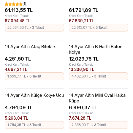
(1)
61.113,55
TL
61.791,89
TL
Kredi Kartı Taksit
Kredi Kartı Taksit
67.094,48 TL
67.839,21 TL
22.364,83 TL
× 3 Taksit
22.613,07 TL
× 3 Taksit
14 Ayar Altın Ataç Bileklik
14 Ayar Altın B Harfli Balon
Kolye
4.251,50
TL
12.029,76
TL
Kredi Kartı Taksit
Kredi Kartı Taksit
4.667,31 TL
13.206,90 TL
1.555,77 TL
× 3 Taksit
4.402,30 TL
× 3 Taksit
14 Ayar Altın Külçe Kolye Ucu
14 Ayar Altın Mini Oval Halka
Küpe
4.794,09
TL
6.990,37
TL
Kredi Kartı Taksit
Kredi Kartı Taksit
5.263,04 TL
7.674,28 TL
1.754,35 TL
× 3 Taksit
2.558,09 TL
× 3 Taksit