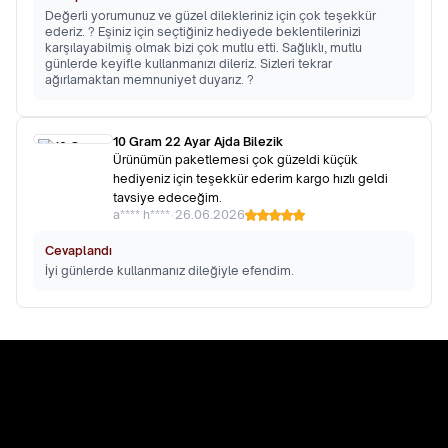
Değerli yorumunuz ve güzel dilekleriniz için çok teşekkür
ederiz. ? Eşiniz için seçtiğiniz hediyede beklentilerinizi
karşılayabilmiş olmak bizi çok mutlu etti. Sağlıklı, mutlu
günlerde keyifle kullanmanızı dileriz. Sizleri tekrar
ağırlamaktan memnuniyet duyarız. ?
10 Gram 22 Ayar Ajda Bilezik
Ürünümün paketlemesi çok güzeldi küçük
hediyeniz için teşekkür ederim kargo hızlı geldi
tavsiye edeceğim.
a**** h****
•
26.06.2026
Cevaplandı
İyi günlerde kullanmanız dileğiyle efendim.