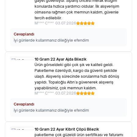
gayet güvenliydi. Sipariş öncesi merak ettiğim
konularda hızlıca yardımcı oldular. İlk alışverişim
olmasına rağmen çok memnun kaldım, güvenle
tercih edilebilir.
M**** C****
•
03.07.2026
Cevaplandı
İyi günlerde kullanmanız dileğiyle efendim
10 Gram 22 Ayar Ajda Bilezik
Ürün görseldeki gibi çok şık ve kaliteli geldi.
Paketleme özenliydi, kargo da güvenli şekilde
ulaştı. Alışveriş sürecinde sorularıma hızlı dönüş
yapıldı. Topaloğlu Altın’a güvenerek alışveriş
yapabilirsiniz, çok memnun kaldım.
M**** C****
•
03.07.2026
Cevaplandı
İyi günlerde kullanmanız dileğiyle efendim
10 Gram 22 Ayar Kibrit Çöpü Bilezik
paketleme çok güzeldi ürün sertifikası ve faturamı