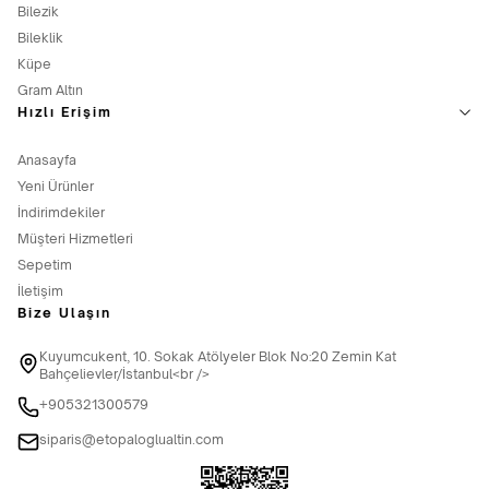
Bilezik
Bileklik
Küpe
Gram Altın
Hızlı Erişim
Anasayfa
Yeni Ürünler
İndirimdekiler
Müşteri Hizmetleri
Sepetim
İletişim
Bize Ulaşın
Kuyumcukent, 10. Sokak Atölyeler Blok No:20 Zemin Kat
Bahçelievler/İstanbul<br />
+905321300579
siparis@etopaloglualtin.com