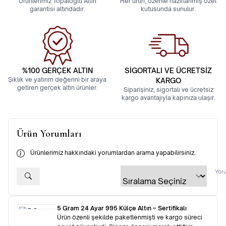
Ürünlerimiz Topaloğlu Altın
Her ürün, özenle hazırlanmış özel
garantisi altındadır.
kutusunda sunulur.
%100 GERÇEK ALTIN
SİGORTALI VE ÜCRETSİZ
Şıklık ve yatırım değerini bir araya
KARGO
getiren gerçek altın ürünler.
Siparişiniz, sigortalı ve ücretsiz
kargo avantajıyla kapınıza ulaşır.
Ürün Yorumları
Ürünlerimiz hakkındaki yorumlardan arama yapabilirsiniz.
Yoru
5 Gram 24 Ayar 995 Külçe Altın – Sertifikalı
Ürün özenli şekilde paketlenmişti ve kargo süreci