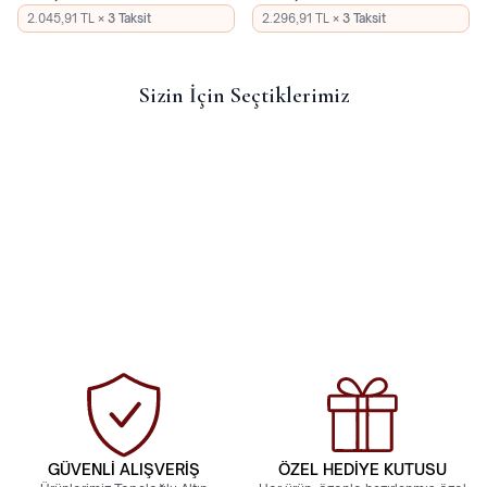
2.045,91 TL
× 3 Taksit
2.296,91 TL
× 3 Taksit
Sizin İçin Seçtiklerimiz
14 Ayar Taşlı Gurmet Billeklik
14 Ayar Gurmet Bileklik
26.036,01
TL
29.209,94
TL
Kredi Kartı Taksit
Kredi Kartı Taksit
28.583,93 TL
32.068,50 TL
9.527,98 TL
× 3 Taksit
10.689,50 TL
× 3 Taksit
GÜVENLİ ALIŞVERİŞ
ÖZEL HEDİYE KUTUSU