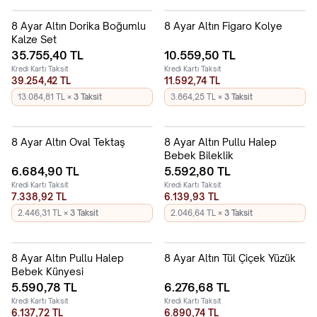
8 Ayar Altın Dorika Boğumlu
8 Ayar Altın Figaro Kolye
Kalze Set
35.755,40
TL
10.559,50
TL
Kredi Kartı Taksit
Kredi Kartı Taksit
39.254,42 TL
11.592,74 TL
13.084,81 TL
× 3 Taksit
3.864,25 TL
× 3 Taksit
8 Ayar Altın Oval Tektaş
8 Ayar Altın Pullu Halep
Bebek Bileklik
6.684,90
TL
5.592,80
TL
Kredi Kartı Taksit
Kredi Kartı Taksit
7.338,92 TL
6.139,93 TL
2.446,31 TL
× 3 Taksit
2.046,64 TL
× 3 Taksit
8 Ayar Altın Pullu Halep
8 Ayar Altın Tül Çiçek Yüzük
Bebek Künyesi
5.590,78
TL
6.276,68
TL
Kredi Kartı Taksit
Kredi Kartı Taksit
6.137,72 TL
6.890,74 TL