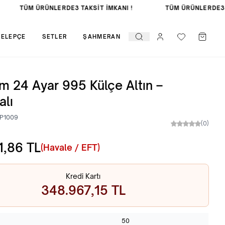
TÜM ÜRÜNLERDE
3 TAKSİT İMKANI !
TÜM ÜRÜNLERDE
3 
KELEPÇE
SETLER
ŞAHMERAN
m 24 Ayar 995 Külçe Altın –
alı
P1009
(0)
1,86
TL
(Havale / EFT)
Kredi Kartı
348.967,15 TL
50