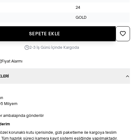
24
GOLD
Favoriye Ek
SEPETE EKLE
2-3 İş Günü İçinde Kargoda
Fiyat Alarmı
KLERI
ın
995 Milyem
ter ambalajında gönderilir
derim
z özel korunaklı kutu içerisinde, gizli paketleme ile kargoya teslim
 Tüm hazırlık süreci kamera kayıt sistemi eşliğinde yapılmaktadır.