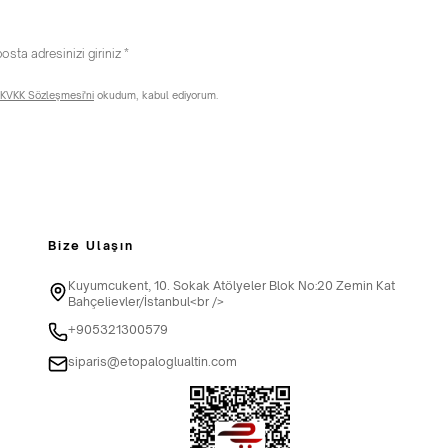
KVKK Sözleşmesi'ni
okudum, kabul ediyorum.
Bize Ulaşın
Kuyumcukent, 10. Sokak Atölyeler Blok No:20 Zemin Kat
Bahçelievler/İstanbul<br />
+905321300579
siparis@etopaloglualtin.com