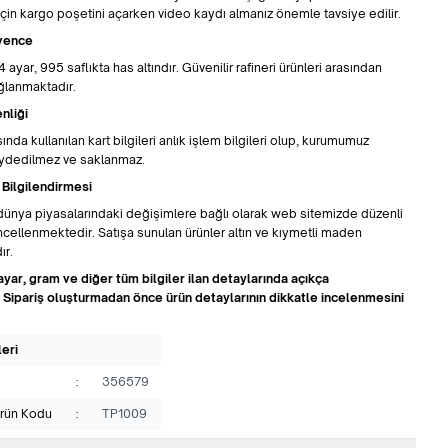
için kargo poşetini açarken video kaydı almanız önemle tavsiye edilir.
üvence
 ayar, 995 saflıkta has altındır. Güvenilir rafineri ürünleri arasından
lanmaktadır.
nliği
sında kullanılan kart bilgileri anlık işlem bilgileri olup, kurumumuz
aydedilmez ve saklanmaz.
 Bilgilendirmesi
rı dünya piyasalarındaki değişimlere bağlı olarak web sitemizde düzenli
üncellenmektedir. Satışa sunulan ürünler altın ve kıymetli maden
ır.
ayar, gram ve diğer tüm bilgiler ilan detaylarında açıkça
r. Sipariş oluşturmadan önce ürün detaylarının dikkatle incelenmesini
leri
:
356579
Ürün Kodu
:
TP1009