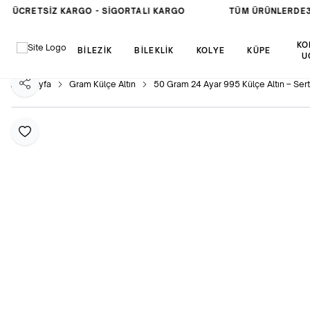
ÜCRETSIZ KARGO -
SIGORTALI KARGO
TÜM ÜRÜNLERDE
3 
KO
BİLEZİK
BİLEKLİK
KOLYE
KÜPE
U
Ana Sayfa
Gram Külçe Altın
50 Gram 24 Ayar 995 Külçe Altın – Serti
Paylaş
Favoriye Ekle