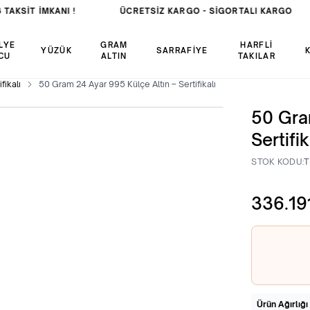
TAKSİT İMKANI !
ÜCRETSIZ KARGO -
SIGORTALI KARGO
LYE
GRAM
HARFLİ
YÜZÜK
SARRAFİYE
CU
ALTIN
TAKILAR
fikalı
50 Gram 24 Ayar 995 Külçe Altın – Sertifikalı
50 Gra
Sertifik
STOK KODU:
T
336.19
Ürün Ağırlığı