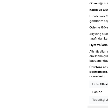
Güvenliğiniz 
Kalite ve G
Ürünlerimiz 24
gönderim sağ
Ödeme Güve
Alışveriş sıra
tarafından k
Fiyat ve İade
Altın fiyatla
aralıklarla g
kapsamındad
Ürünlere ait 
belirtilmişti
rica ederiz.
Ürün Filtre
Barkod
Tedarikçi 