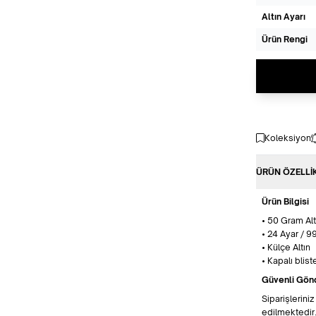
Altın Ayarı
Ürün Rengi
Koleksiyon
ÜRÜN ÖZELLI
Ürün Bilgisi
• 50 Gram Alt
• 24 Ayar / 
• Külçe Altın
• Kapalı blis
Güvenli Gön
Siparişlerini
edilmektedir.