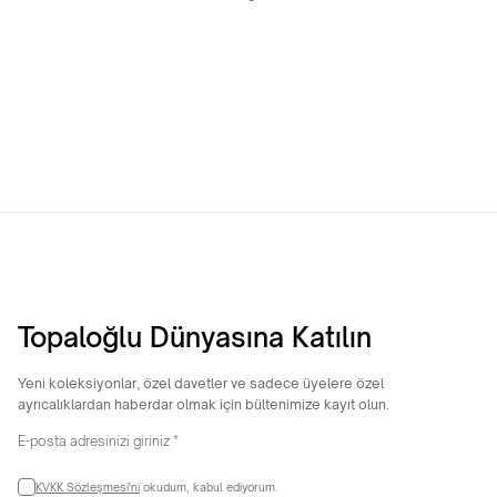
8 Ayar Trabzon Şarnel Bilezik
22 Ayar Hediyelik 4 Gram Yan
Çizgili Bilezik
17.308,65
TL
25.929,40
TL
Topaloğlu Dünyasına Katılın
Yeni koleksiyonlar, özel davetler ve sadece üyelere özel
ayrıcalıklardan haberdar olmak için bültenimize kayıt olun.
KVKK Sözleşmesi'ni
okudum, kabul ediyorum.