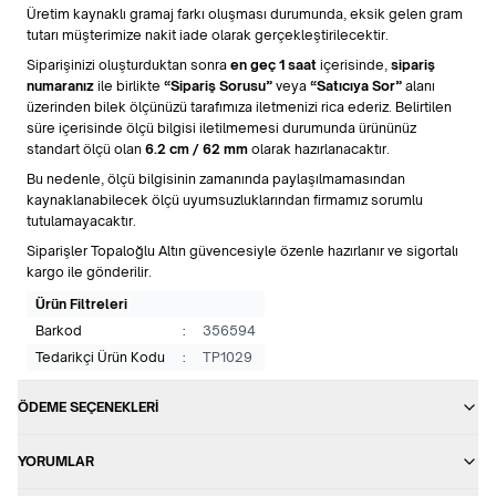
Üretim kaynaklı gramaj farkı oluşması durumunda, eksik gelen gram
tutarı müşterimize nakit iade olarak gerçekleştirilecektir.
Siparişinizi oluşturduktan sonra
en geç 1 saat
içerisinde,
sipariş
numaranız
ile birlikte
“Sipariş Sorusu”
veya
“Satıcıya Sor”
alanı
üzerinden bilek ölçünüzü tarafımıza iletmenizi rica ederiz. Belirtilen
süre içerisinde ölçü bilgisi iletilmemesi durumunda ürününüz
standart ölçü olan
6.2 cm / 62 mm
olarak hazırlanacaktır.
Bu nedenle, ölçü bilgisinin zamanında paylaşılmamasından
kaynaklanabilecek ölçü uyumsuzluklarından firmamız sorumlu
tutulamayacaktır.
Siparişler Topaloğlu Altın güvencesiyle özenle hazırlanır ve sigortalı
kargo ile gönderilir.
Ürün Filtreleri
Barkod
:
356594
Tedarikçi Ürün Kodu
:
TP1029
ÖDEME SEÇENEKLERI
YORUMLAR