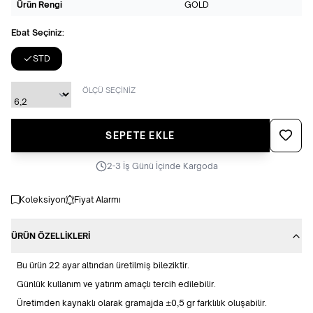
Ürün Rengi
GOLD
Ebat Seçiniz:
STD
ÖLÇÜ SEÇİNİZ
Favoriye
SEPETE EKLE
2-3 İş Günü İçinde Kargoda
Koleksiyon
Fiyat Alarmı
ÜRÜN ÖZELLIKLERI
Bu ürün 22 ayar altından üretilmiş bileziktir.
Günlük kullanım ve yatırım amaçlı tercih edilebilir.
Üretimden kaynaklı olarak gramajda ±0,5 gr farklılık oluşabilir.