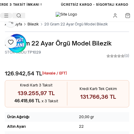
ERDE
3 TAKSİT İMKANI !
ÜCRETSIZ KARGO -
SIGORTALI KARGO
Paylaş
Ana Sayfa
Bilezik
20 Gram 22 Ayar Örgü Model Bilezik
20 Gram 22 Ayar Örgü Model Bilezik
Favoriye Ekle
STOK KODU:
TP1029
(0)
126.942,54
TL
Sepete Ekle
(Havale / EFT)
Kredi Kartı 3 Taksit
Kredi Kartı Tek Çekim
139.255,97 TL
131.766,36 TL
46.418,66 TL
x 3 Taksit
Ürün Ağırlığı
20,00 gr
Altın Ayarı
22