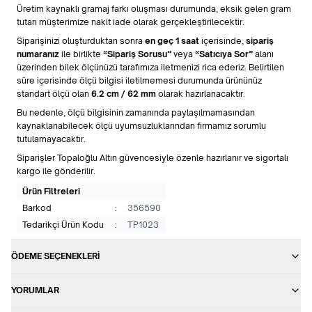
Üretim kaynaklı gramaj farkı oluşması durumunda, eksik gelen gram
tutarı müşterimize nakit iade olarak gerçekleştirilecektir.
Siparişinizi oluşturduktan sonra
en geç 1 saat
içerisinde,
sipariş
numaranız
ile birlikte
“Sipariş Sorusu”
veya
“Satıcıya Sor”
alanı
üzerinden bilek ölçünüzü tarafımıza iletmenizi rica ederiz. Belirtilen
süre içerisinde ölçü bilgisi iletilmemesi durumunda ürününüz
standart ölçü olan
6.2 cm / 62 mm
olarak hazırlanacaktır.
Bu nedenle, ölçü bilgisinin zamanında paylaşılmamasından
kaynaklanabilecek ölçü uyumsuzluklarından firmamız sorumlu
tutulamayacaktır.
Siparişler Topaloğlu Altın güvencesiyle özenle hazırlanır ve sigortalı
kargo ile gönderilir.
Ürün Filtreleri
Barkod
:
356590
Tedarikçi Ürün Kodu
:
TP1023
ÖDEME SEÇENEKLERI
YORUMLAR