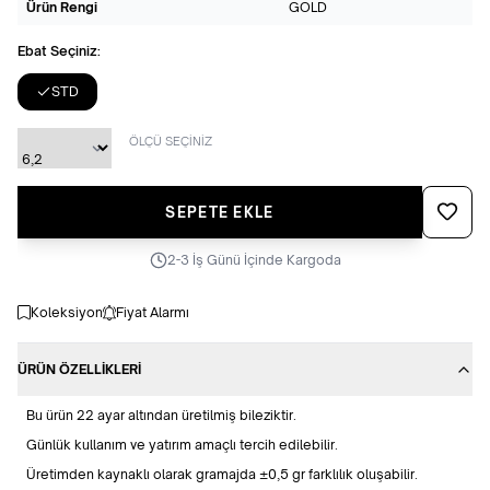
Ürün Rengi
GOLD
Ebat Seçiniz:
STD
ÖLÇÜ SEÇİNİZ
Favoriye
SEPETE EKLE
2-3 İş Günü İçinde Kargoda
Koleksiyon
Fiyat Alarmı
ÜRÜN ÖZELLIKLERI
Bu ürün 22 ayar altından üretilmiş bileziktir.
Günlük kullanım ve yatırım amaçlı tercih edilebilir.
Üretimden kaynaklı olarak gramajda ±0,5 gr farklılık oluşabilir.