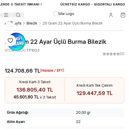
LERDE
3 TAKSİT İMKANI !
ÜCRETSIZ KARGO -
SIGORTALI KARGO
Paylaş
Ana Sayfa
Bilezik
20 Gram 22 Ayar Üçlü Burma Bilezik
20 Gram 22 Ayar Üçlü Burma Bilezik
Favoriye Ekle
STOK KODU:
TP1023
(0)
124.708,66
TL
Sepete Ekle
(Havale / EFT)
Kredi Kartı 3 Taksit
Kredi Kartı Tek Çekim
136.805,40 TL
129.447,59 TL
45.601,80 TL
x 3 Taksit
Ürün Ağırlığı
20,00 gr
Altın Ayarı
22