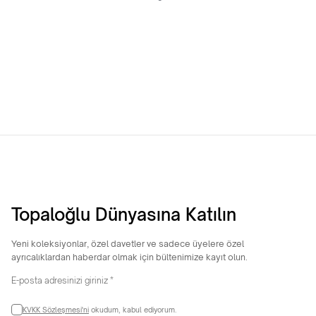
8 Ayar Trabzon Şarnel Bilezik
22 Ayar Hediyelik 4 Gram Yan
Çizgili Bilezik
17.308,65
TL
25.929,40
TL
Topaloğlu Dünyasına Katılın
Yeni koleksiyonlar, özel davetler ve sadece üyelere özel
ayrıcalıklardan haberdar olmak için bültenimize kayıt olun.
KVKK Sözleşmesi'ni
okudum, kabul ediyorum.