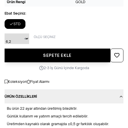
Ürün Rengi
GOLD
Ebat Seçiniz:
STD
ÖLÇÜ SEÇİNİZ
Favoriye
SEPETE EKLE
2-3 İş Günü İçinde Kargoda
Koleksiyon
Fiyat Alarmı
ÜRÜN ÖZELLIKLERI
Bu ürün 22 ayar altından üretilmiş bileziktir.
Günlük kullanım ve yatırım amaçlı tercih edilebilir.
Üretimden kaynaklı olarak gramajda ±0,5 gr farklılık oluşabilir.