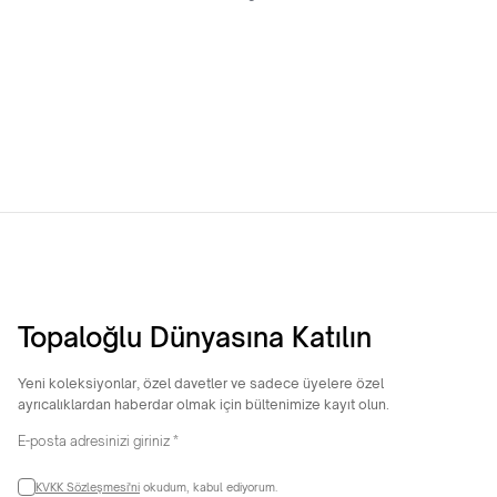
8 Ayar Trabzon Şarnel Bilezik
22 Ayar Hediyelik 4 Gram Yan
Çizgili Bilezik
17.308,65
TL
25.929,40
TL
Topaloğlu Dünyasına Katılın
Yeni koleksiyonlar, özel davetler ve sadece üyelere özel
ayrıcalıklardan haberdar olmak için bültenimize kayıt olun.
KVKK Sözleşmesi'ni
okudum, kabul ediyorum.