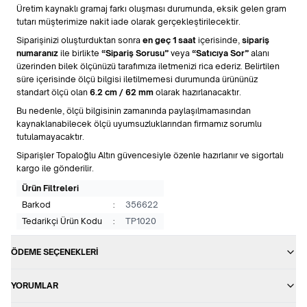
Üretim kaynaklı gramaj farkı oluşması durumunda, eksik gelen gram
tutarı müşterimize nakit iade olarak gerçekleştirilecektir.
Siparişinizi oluşturduktan sonra
en geç 1 saat
içerisinde,
sipariş
numaranız
ile birlikte
“Sipariş Sorusu”
veya
“Satıcıya Sor”
alanı
üzerinden bilek ölçünüzü tarafımıza iletmenizi rica ederiz. Belirtilen
süre içerisinde ölçü bilgisi iletilmemesi durumunda ürününüz
standart ölçü olan
6.2 cm / 62 mm
olarak hazırlanacaktır.
Bu nedenle, ölçü bilgisinin zamanında paylaşılmamasından
kaynaklanabilecek ölçü uyumsuzluklarından firmamız sorumlu
tutulamayacaktır.
Siparişler Topaloğlu Altın güvencesiyle özenle hazırlanır ve sigortalı
kargo ile gönderilir.
Ürün Filtreleri
Barkod
:
356622
Tedarikçi Ürün Kodu
:
TP1020
ÖDEME SEÇENEKLERI
YORUMLAR