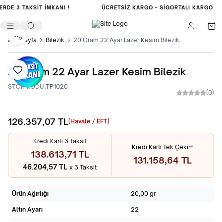
LERDE
3 TAKSİT İMKANI !
ÜCRETSIZ KARGO -
SIGORTALI KARGO
Paylaş
Ana Sayfa
Bilezik
20 Gram 22 Ayar Lazer Kesim Bilezik
20 Gram 22 Ayar Lazer Kesim Bilezik
Favoriye Ekle
STOK KODU:
TP1020
(0)
126.357,07
TL
Sepete Ekle
(Havale / EFT)
Kredi Kartı 3 Taksit
Kredi Kartı Tek Çekim
138.613,71 TL
131.158,64 TL
46.204,57 TL
x 3 Taksit
Ürün Ağırlığı
20,00 gr
Altın Ayarı
22