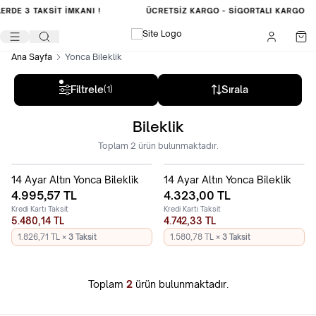
LERDE
3 TAKSİT İMKANI !
ÜCRETSIZ KARGO -
SIGORTALI KARGO
Ana Sayfa
Yonca Bileklik
Filtrele
Sırala
(1)
Bileklik
Toplam
2
ürün bulunmaktadır.
14 Ayar Altın Yonca Bileklik
14 Ayar Altın Yonca Bileklik
4.995,57
TL
4.323,00
TL
Kredi Kartı Taksit
Kredi Kartı Taksit
5.480,14 TL
4.742,33 TL
1.826,71 TL
× 3 Taksit
1.580,78 TL
× 3 Taksit
Toplam
2
ürün bulunmaktadır.