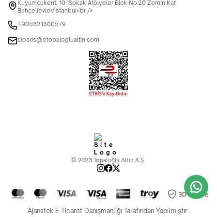
Kuyumcukent, 10. Sokak Atölyeler Blok No:20 Zemin Kat
Bahçelievler/İstanbul<br />
+905321300579
siparis@etopaloglualtin.com
© 2023 Topaloğlu Altın A.Ş.
Ajanstek E-Ticaret Danışmanlığı Tarafından Yapılmıştır.