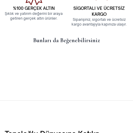
%100 GERÇEK ALTIN
SİGORTALI VE ÜCRETSİZ
Şıklık ve yatırım değerini bir araya
KARGO
getiren gerçek altın ürünler.
Siparişiniz, sigortalı ve ücretsiz
kargo avantajıyla kapınıza ulaşır.
Bunları da Beğenebilirsiniz
14 Ayar Taşlı Gurmet Billeklik
14 Ayar Gurmet Bileklik
26.675,60
TL
29.928,78
TL