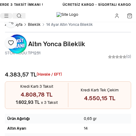
LERDE
3 TAKSİT İMKANI !
ÜCRETSIZ KARGO -
SIGORTALI KARGO
Paylaş
Ana Sayfa
Bileklik
14 Ayar Altın Yonca Bileklik
14 Ayar Altın Yonca Bileklik
Favoriye Ekle
STOK KODU:
TP1251
(0)
4.383,57
TL
Sepete Ekle
(Havale / EFT)
Kredi Kartı 3 Taksit
Kredi Kartı Tek Çekim
4.808,78 TL
4.550,15 TL
1.602,93 TL
x 3 Taksit
Ürün Ağırlığı
0,65 gr
Altın Ayarı
14