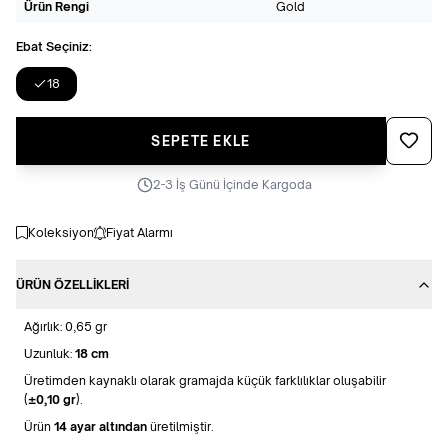
Ürün Rengi
Gold
Ebat Seçiniz:
18
Favoriye
SEPETE EKLE
2-3 İş Günü İçinde Kargoda
Koleksiyon
Fiyat Alarmı
ÜRÜN ÖZELLIKLERI
Ağırlık: 0,65 gr
Uzunluk:
18 cm
Üretimden kaynaklı olarak gramajda küçük farklılıklar oluşabilir
(
±0,10 gr
).
Ürün
14 ayar altından
üretilmiştir.