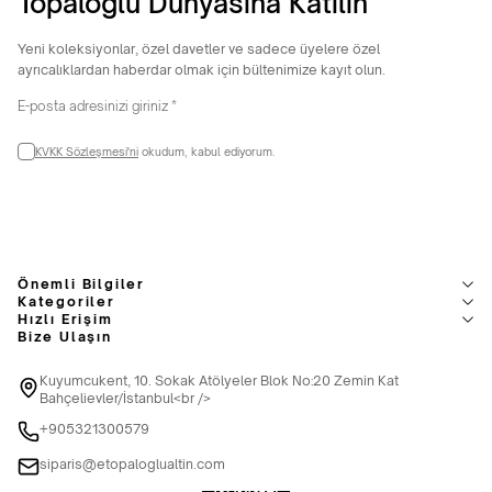
Topaloğlu Dünyasına Katılın
Yeni koleksiyonlar, özel davetler ve sadece üyelere özel
ayrıcalıklardan haberdar olmak için bültenimize kayıt olun.
KVKK Sözleşmesi'ni
okudum, kabul ediyorum.
Önemli Bilgiler
Kategoriler
Hızlı Erişim
Bize Ulaşın
Kuyumcukent, 10. Sokak Atölyeler Blok No:20 Zemin Kat
Bahçelievler/İstanbul<br />
+905321300579
siparis@etopaloglualtin.com