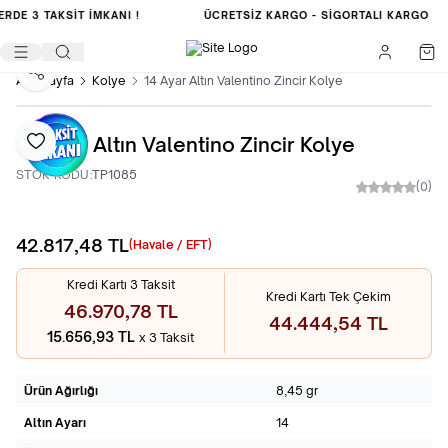
ERDE
3 TAKSİT İMKANI !
ÜCRETSIZ KARGO -
SIGORTALI KARGO
Paylaş
Ana Sayfa
Kolye
14 Ayar Altın Valentino Zincir Kolye
14 Ayar Altın Valentino Zincir Kolye
Favoriye Ekle
STOK KODU:
TP1085
(0)
42.817,48
TL
Sepete Ekle
(Havale / EFT)
Kredi Kartı 3 Taksit
Kredi Kartı Tek Çekim
46.970,78 TL
44.444,54 TL
15.656,93 TL
x 3 Taksit
Ürün Ağırlığı
8,45 gr
Altın Ayarı
14