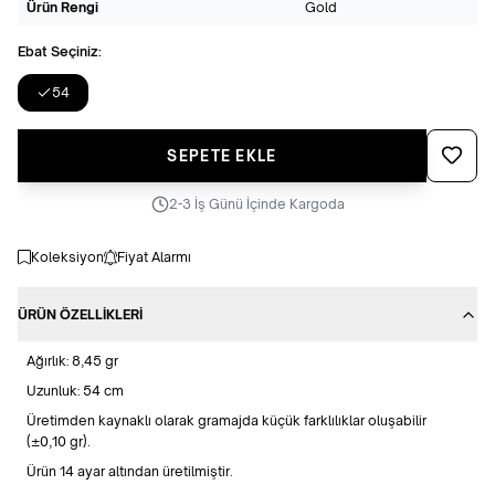
Ürün Rengi
Gold
Ebat Seçiniz:
54
Favoriye
SEPETE EKLE
2-3 İş Günü İçinde Kargoda
Koleksiyon
Fiyat Alarmı
ÜRÜN ÖZELLIKLERI
Ağırlık: 8,45 gr
Uzunluk: 54 cm
Üretimden kaynaklı olarak gramajda küçük farklılıklar oluşabilir
(±0,10 gr).
Ürün 14 ayar altından üretilmiştir.