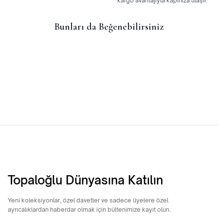
kargo avantajıyla kapınıza ulaşır.
Bunları da Beğenebilirsiniz
14 Ayar Külçe Model Minimal
14 Ayar Altın Yonca Kolye
Kolye
12.055,00
TL
8.208,48
TL
Topaloğlu Dünyasına Katılın
Yeni koleksiyonlar, özel davetler ve sadece üyelere özel
ayrıcalıklardan haberdar olmak için bültenimize kayıt olun.