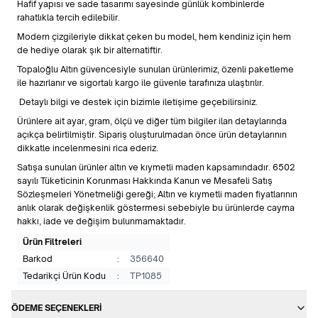
Hafif yapısı ve sade tasarımı sayesinde günlük kombinlerde
rahatlıkla tercih edilebilir.
Modern çizgileriyle dikkat çeken bu model, hem kendiniz için hem
de hediye olarak şık bir alternatiftir.
Topaloğlu Altın güvencesiyle sunulan ürünlerimiz, özenli paketleme
ile hazırlanır ve sigortalı kargo ile güvenle tarafınıza ulaştırılır.
Detaylı bilgi ve destek için bizimle iletişime geçebilirsiniz.
Ürünlere ait ayar, gram, ölçü ve diğer tüm bilgiler ilan detaylarında
açıkça belirtilmiştir. Sipariş oluşturulmadan önce ürün detaylarının
dikkatle incelenmesini rica ederiz.
Satışa sunulan ürünler altın ve kıymetli maden kapsamındadır. 6502
sayılı Tüketicinin Korunması Hakkında Kanun ve Mesafeli Satış
Sözleşmeleri Yönetmeliği gereği; Altın ve kıymetli maden fiyatlarının
anlık olarak değişkenlik göstermesi sebebiyle bu ürünlerde cayma
hakkı, iade ve değişim bulunmamaktadır.
Ürün Filtreleri
Barkod
:
356640
Tedarikçi Ürün Kodu
:
TP1085
ÖDEME SEÇENEKLERI