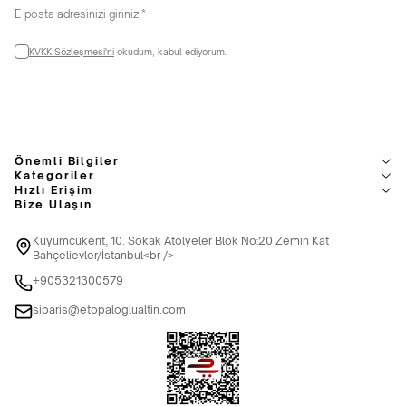
KVKK Sözleşmesi'ni
okudum, kabul ediyorum.
Önemli Bilgiler
Kategoriler
Hızlı Erişim
Bize Ulaşın
Kuyumcukent, 10. Sokak Atölyeler Blok No:20 Zemin Kat
Bahçelievler/İstanbul<br />
+905321300579
siparis@etopaloglualtin.com