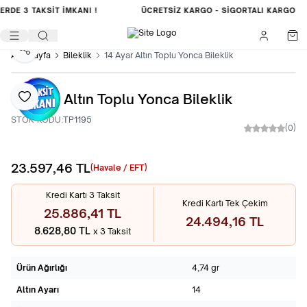
LERDE
3 TAKSİT İMKANI !
ÜCRETSIZ KARGO -
SIGORTALI KARGO
Paylaş
Ana Sayfa
Bileklik
14 Ayar Altın Toplu Yonca Bileklik
14 Ayar Altın Toplu Yonca Bileklik
Favoriye Ekle
STOK KODU:
TP1195
(0)
23.597,46
TL
Sepete Ekle
(Havale / EFT)
Kredi Kartı 3 Taksit
Kredi Kartı Tek Çekim
25.886,41 TL
24.494,16 TL
8.628,80 TL
x 3 Taksit
Ürün Ağırlığı
4,74 gr
Altın Ayarı
14