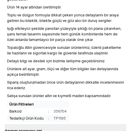
Ürün 14 ayar altından üretilmiştir.
Toplu ve dolgun formuyla dikkat çeken yonca detaylarını bir araya
getiren bu bileklik, bilekte güçlü ve göz alıcı bir duruş sergiler.
Işığı etkileyici şekilde yansıtan yüzeyiyle şıklığı ön plana çıkarırken,
şans temalı tasarımı sayesinde hem günlük kombinlerde hem de
özel anlarda tamamlayıcı bir parça olarak öne çıkar.
Topaloğlu Altın güvencesiyle sunulan ürünlerimiz, özenli paketleme
ile hazırlanır ve sigortalı kargo ile güvenle tarafınıza ulaştırılır.
Detaylı bilgi ve destek için bizimle iletişime geçebilirsiniz.
Ürünlere ait ayar, gram, ölçü ve diğer tüm bilgiler ilan detaylarında
açıkça belirtilmiştir.
Sipariş oluşturulmadan önce ürün detaylarının dikkatle incelenmesini
rica ederiz.
Satışa sunulan ürünler altın ve kıymetli maden kapsamındadır.
Ürün Filtreleri
Barkod
:
356704
Tedarikçi Ürün Kodu
:
TP1195