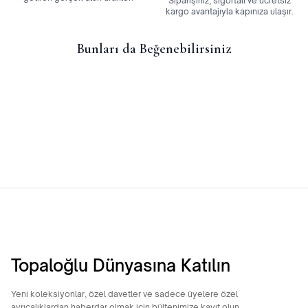
Siparişiniz, sigortalı ve ücretsiz
kargo avantajıyla kapınıza ulaşır.
Bunları da Beğenebilirsiniz
14 Ayar Taşlı Gurmet Billeklik
14 Ayar Gurmet Bileklik
26.062,51
TL
29.239,73
TL
Topaloğlu Dünyasına Katılın
Yeni koleksiyonlar, özel davetler ve sadece üyelere özel
ayrıcalıklardan haberdar olmak için bültenimize kayıt olun.