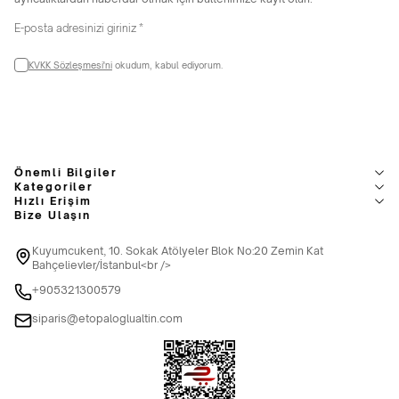
KVKK Sözleşmesi'ni
okudum, kabul ediyorum.
Önemli Bilgiler
Kategoriler
Hızlı Erişim
Bize Ulaşın
Kuyumcukent, 10. Sokak Atölyeler Blok No:20 Zemin Kat
Bahçelievler/İstanbul<br />
+905321300579
siparis@etopaloglualtin.com