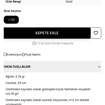
Ürün Rengi
Gold
Ebat Seçiniz:
20
Favoriye
SEPETE EKLE
2-3 İş Günü İçinde Kargoda
Koleksiyon
Fiyat Alarmı
ÜRÜN ÖZELLIKLERI
Ağırlık: 4,74 gr
Uzunluk: 20 cm
Üretimden kaynaklı olarak gramajda küçük farklılıklar oluşabilir
(±0,10 gr).
Üretimden kaynaklı olarak uzunluk ölçüsünde ±1-2 cm farklılık
gösterebilir.