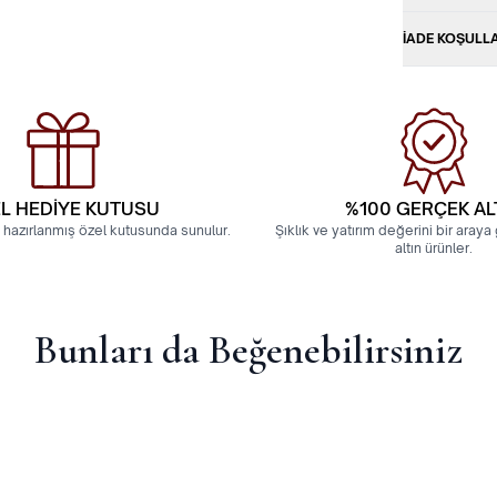
İADE KOŞULL
L HEDİYE KUTUSU
%100 GERÇEK AL
 hazırlanmış özel kutusunda sunulur.
Şıklık ve yatırım değerini bir aray
altın ürünler.
Bunları da Beğenebilirsiniz
rak Kol Tektaş Yüzük
14 Ayar Tektaş Taşlı Yüzük
TL
7.243,65
TL