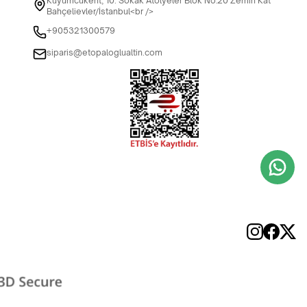
Kuyumcukent, 10. Sokak Atölyeler Blok No:20 Zemin Kat
Bahçelievler/İstanbul<br />
+905321300579
siparis@etopaloglualtin.com