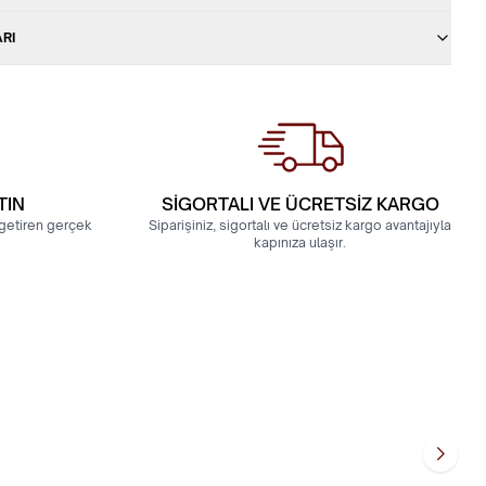
ARI
TIN
SİGORTALI VE ÜCRETSİZ KARGO
a getiren gerçek
Siparişiniz, sigortalı ve ücretsiz kargo avantajıyla
kapınıza ulaşır.
14 Ayar Saray Tarzı Oval Vintage Yüzük
10.277,29
TL