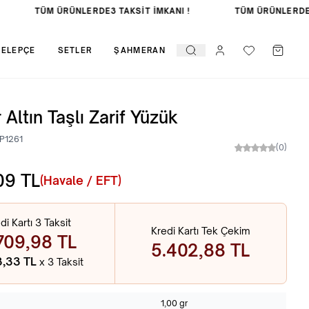
TÜM ÜRÜNLERDE
3 TAKSİT İMKANI !
TÜM ÜRÜNLERDE
3
KELEPÇE
SETLER
ŞAHMERAN
 Altın Taşlı Zarif Yüzük
P1261
(0)
09
TL
(Havale / EFT)
di Kartı 3 Taksit
Kredi Kartı Tek Çekim
709,98 TL
5.402,88 TL
3,33 TL
x 3 Taksit
1,00 gr