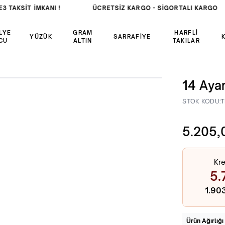
3 TAKSİT İMKANI !
ÜCRETSIZ KARGO -
SIGORTALI KARGO
LYE
GRAM
HARFLİ
YÜZÜK
SARRAFİYE
CU
ALTIN
TAKILAR
14 Ayar
STOK KODU:
T
5.205,
Kre
5.
1.90
Ürün Ağırlığı