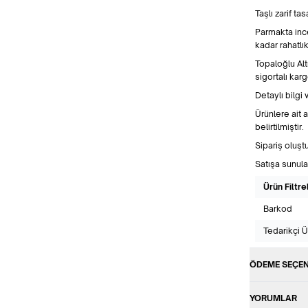
Taşlı zarif t
Parmakta ince
kadar rahatlık
Topaloğlu Alt
sigortalı kargo
Detaylı bilgi 
Ürünlere ait 
belirtilmiştir.
Sipariş oluşt
Satışa sunula
Ürün Filtre
Barkod
Tedarikçi 
ÖDEME SEÇEN
YORUMLAR