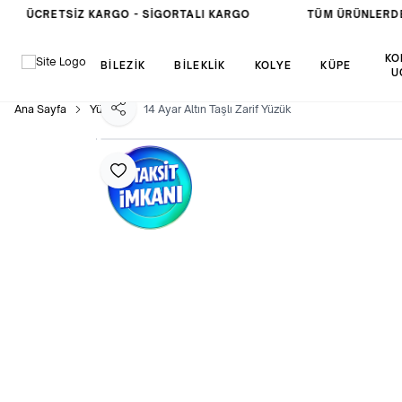
ÜCRETSIZ KARGO -
SIGORTALI KARGO
TÜM ÜRÜNLERDE
KO
BİLEZİK
BİLEKLİK
KOLYE
KÜPE
U
Ana Sayfa
Yüzük
14 Ayar Altın Taşlı Zarif Yüzük
Paylaş
Favoriye Ekle