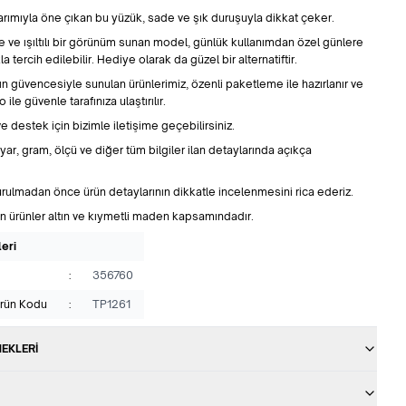
asarımıyla öne çıkan bu yüzük, sade ve şık duruşuyla dikkat çeker.
 ve ışıltılı bir görünüm sunan model, günlük kullanımdan özel günlere
la tercih edilebilir. Hediye olarak da güzel bir alternatiftir.
ın güvencesiyle sunulan ürünlerimiz, özenli paketleme ile hazırlanır ve
 ile güvenle tarafınıza ulaştırılır.
ve destek için bizimle iletişime geçebilirsiniz.
ayar, gram, ölçü ve diğer tüm bilgiler ilan detaylarında açıkça
urulmadan önce ürün detaylarının dikkatle incelenmesini rica ederiz.
n ürünler altın ve kıymetli maden kapsamındadır.
leri
:
356760
Ürün Kodu
:
TP1261
EKLERI