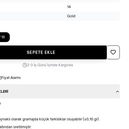
14
Gold
18
Favoriye Ek
SEPETE EKLE
2-3 İş Günü İçinde Kargoda
Fiyat Alarmı
KLERI
r
naklı olarak gramajda küçük farklılıklar oluşabilir (±0,10 gr).
ltından üretilmiştir.