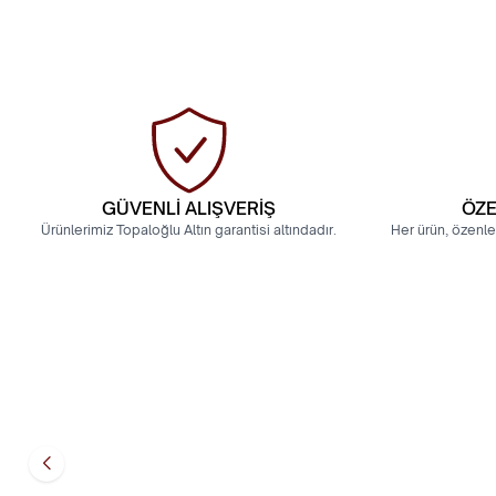
GÜVENLİ ALIŞVERİŞ
ÖZE
Ürünlerimiz Topaloğlu Altın garantisi altındadır.
Her ürün, özenle
14 Ayar Altın Hint Yüzük
14 Ayar Yap
18.015,44
TL
8.980,10