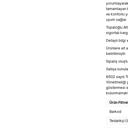
yorumlayarak 
tamamlayan bu 
ve konforlu y
uyum sağlar.
Topaloğlu Alt
sigortalı kargo
Detaylı bilgi 
Ürünlere ait 
belirtilmiştir.
Sipariş oluşt
Satışa sunula
6502 sayılı 
Yönetmeliği g
göstermesi s
bulunmamakt
Ürün Filtre
Barkod
Tedarikçi 