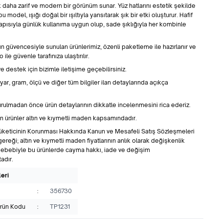
daha zarif ve modern bir görünüm sunar. Yüz hatlarını estetik şekilde
model, ışığı doğal bir ışıltıyla yansıtarak şık bir etki oluşturur. Hafif
apısıyla günlük kullanıma uygun olup, sade şıklığıyla her kombinle
ın güvencesiyle sunulan ürünlerimiz, özenli paketleme ile hazırlanır ve
 ile güvenle tarafınıza ulaştırılır.
ve destek için bizimle iletişime geçebilirsiniz.
ayar, gram, ölçü ve diğer tüm bilgiler ilan detaylarında açıkça
urulmadan önce ürün detaylarının dikkatle incelenmesini rica ederiz.
n ürünler altın ve kıymetli maden kapsamındadır.
Tüketicinin Korunması Hakkında Kanun ve Mesafeli Satış Sözleşmeleri
ereği; altın ve kıymetli maden fiyatlarının anlık olarak değişkenlik
ebebiyle bu ürünlerde cayma hakkı, iade ve değişim
adır.
leri
:
356730
Ürün Kodu
:
TP1231