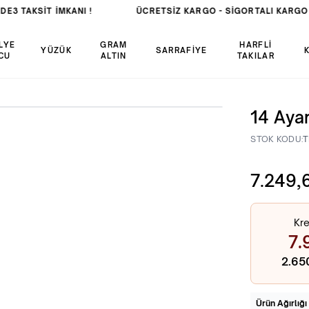
DE
3 TAKSİT İMKANI !
ÜCRETSIZ KARGO -
SIGORTALI KARGO
LYE
GRAM
HARFLİ
YÜZÜK
SARRAFİYE
CU
ALTIN
TAKILAR
14 Ayar
STOK KODU:
T
7.249,
Kre
7.
2.65
Ürün Ağırlığı