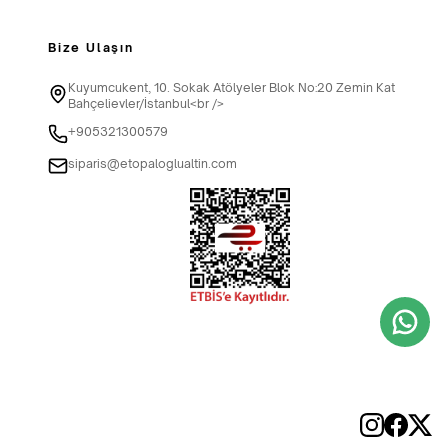
Bize Ulaşın
Kuyumcukent, 10. Sokak Atölyeler Blok No:20 Zemin Kat
Bahçelievler/İstanbul<br />
+905321300579
siparis@etopaloglualtin.com