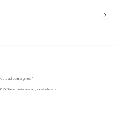
l Küpe
14 Ayar Altın İstiridye Model Küpe
8.803,71
TL
KVKK Sözleşmesi'ni
okudum, kabul ediyorum.