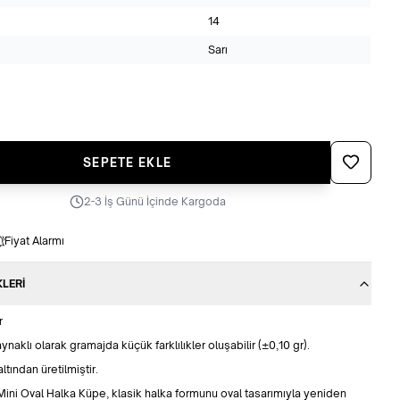
14
Sarı
Favoriye Ek
SEPETE EKLE
2-3 İş Günü İçinde Kargoda
Fiyat Alarmı
KLERI
r
naklı olarak gramajda küçük farklılıkler oluşabilir (±0,10 gr).
ltından üretilmiştir.
 Mini Oval Halka Küpe, klasik halka formunu oval tasarımıyla yeniden