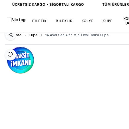
ÜCRETSIZ KARGO -
SIGORTALI KARGO
TÜM ÜRÜNLER
KO
BİLEZİK
BİLEKLİK
KOLYE
KÜPE
U
Ana Sayfa
Küpe
14 Ayar Sarı Altın Mini Oval Halka Küpe
Paylaş
Favoriye Ekle