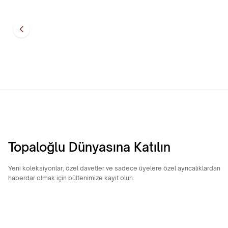
14 Ayar Altın Dörtgen Küpe
14 Ayar Alt
15.633,35
TL
13.991,44
Topaloğlu Dünyasına Katılın
Yeni koleksiyonlar, özel davetler ve sadece üyelere özel ayrıcalıklardan
haberdar olmak için bültenimize kayıt olun.