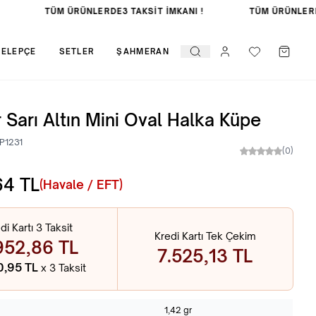
TÜM ÜRÜNLERDE
3 TAKSİT İMKANI !
TÜM ÜRÜNLERD
KELEPÇE
SETLER
ŞAHMERAN
 Sarı Altın Mini Oval Halka Küpe
P1231
(0)
64
TL
(Havale / EFT)
di Kartı 3 Taksit
Kredi Kartı Tek Çekim
952,86 TL
7.525,13 TL
0,95 TL
x 3 Taksit
1,42 gr