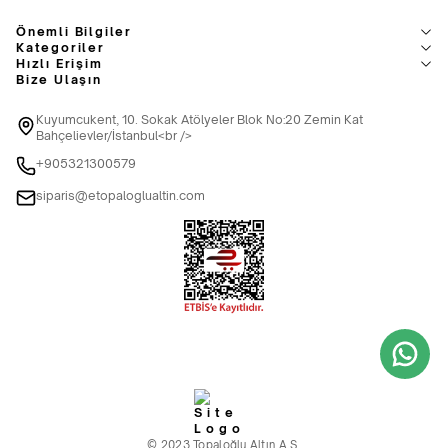
Önemli Bilgiler
Kategoriler
Hızlı Erişim
Bize Ulaşın
Kuyumcukent, 10. Sokak Atölyeler Blok No:20 Zemin Kat
Bahçelievler/İstanbul<br />
+905321300579
siparis@etopaloglualtin.com
© 2023 Topaloğlu Altın A.Ş.