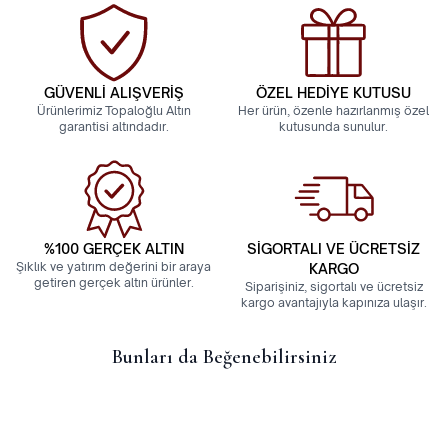
GÜVENLİ ALIŞVERİŞ
ÖZEL HEDİYE KUTUSU
Ürünlerimiz Topaloğlu Altın
Her ürün, özenle hazırlanmış özel
garantisi altındadır.
kutusunda sunulur.
%100 GERÇEK ALTIN
SİGORTALI VE ÜCRETSİZ
Şıklık ve yatırım değerini bir araya
KARGO
getiren gerçek altın ürünler.
Siparişiniz, sigortalı ve ücretsiz
kargo avantajıyla kapınıza ulaşır.
Bunları da Beğenebilirsiniz
14 Ayar Külçe Model Minimal
14 Ayar Altın Yonca Kolye
Kolye