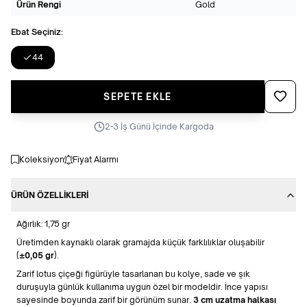
Ürün Rengi
Gold
Ebat Seçiniz:
44
Favoriye
SEPETE EKLE
2-3 İş Günü İçinde Kargoda
Koleksiyon
Fiyat Alarmı
ÜRÜN ÖZELLIKLERI
Ağırlık: 1,75 gr
Üretimden kaynaklı olarak gramajda küçük farklılıklar oluşabilir
(
±0,05 gr
).
Zarif lotus çiçeği figürüyle tasarlanan bu kolye, sade ve şık
duruşuyla günlük kullanıma uygun özel bir modeldir. İnce yapısı
sayesinde boyunda zarif bir görünüm sunar.
3 cm uzatma halkası