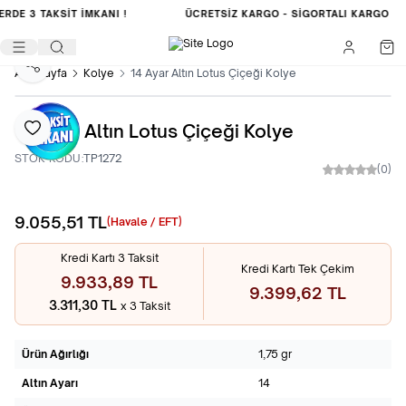
ERDE
3 TAKSİT İMKANI !
ÜCRETSIZ KARGO -
SIGORTALI KARGO
Paylaş
Ana Sayfa
Kolye
14 Ayar Altın Lotus Çiçeği Kolye
14 Ayar Altın Lotus Çiçeği Kolye
Favoriye Ekle
STOK KODU:
TP1272
(0)
9.055,51
TL
Sepete Ekle
(Havale / EFT)
Kredi Kartı 3 Taksit
Kredi Kartı Tek Çekim
9.933,89 TL
9.399,62 TL
3.311,30 TL
x 3 Taksit
Ürün Ağırlığı
1,75 gr
Altın Ayarı
14