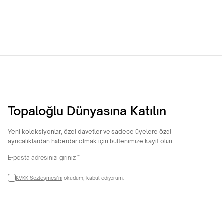
11.726,52
TL
7.998,67
TL
Topaloğlu Dünyasına Katılın
Yeni koleksiyonlar, özel davetler ve sadece üyelere özel
ayrıcalıklardan haberdar olmak için bültenimize kayıt olun.
KVKK Sözleşmesi'ni
okudum, kabul ediyorum.