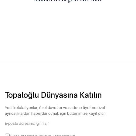
14 Ayar Külçe Model Minimal
14 Ayar Altın Yonca Kolye
Kolye
12.044,91
TL
8.202,03
TL
Topaloğlu Dünyasına Katılın
Yeni koleksiyonlar, özel davetler ve sadece üyelere özel
ayrıcalıklardan haberdar olmak için bültenimize kayıt olun.
KVKK Sözleşmesi'ni
okudum, kabul ediyorum.