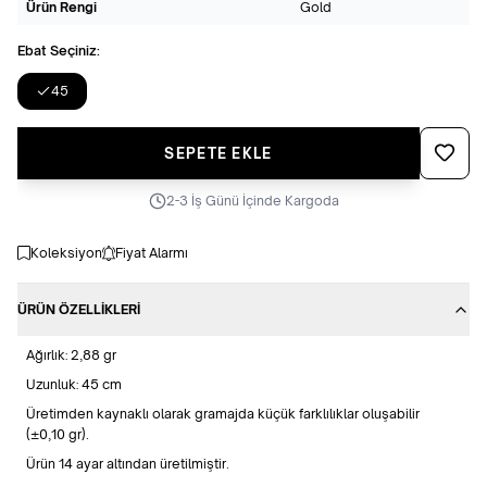
Ürün Rengi
Gold
Ebat Seçiniz:
45
Favoriye
SEPETE EKLE
2-3 İş Günü İçinde Kargoda
Koleksiyon
Fiyat Alarmı
ÜRÜN ÖZELLIKLERI
Ağırlık: 2,88 gr
Uzunluk: 45 cm
Üretimden kaynaklı olarak gramajda küçük farklılıklar oluşabilir
(±0,10 gr).
Ürün 14 ayar altından üretilmiştir.