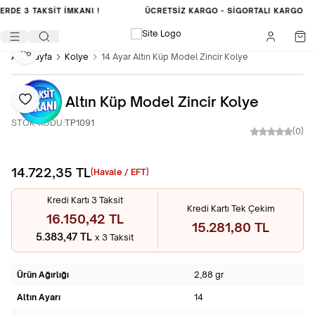
LERDE
3 TAKSİT İMKANI !
ÜCRETSIZ KARGO -
SIGORTALI KARGO
Paylaş
Ana Sayfa
Kolye
14 Ayar Altın Küp Model Zincir Kolye
14 Ayar Altın Küp Model Zincir Kolye
Favoriye Ekle
STOK KODU:
TP1091
(0)
14.722,35
TL
Sepete Ekle
(Havale / EFT)
Kredi Kartı 3 Taksit
Kredi Kartı Tek Çekim
16.150,42 TL
15.281,80 TL
5.383,47 TL
x 3 Taksit
Ürün Ağırlığı
2,88 gr
Altın Ayarı
14