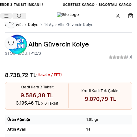
LERDE
3 TAKSİT İMKANI !
ÜCRETSIZ KARGO -
SIGORTALI KARGO
Paylaş
Ana Sayfa
Kolye
14 Ayar Altın Güvercin Kolye
14 Ayar Altın Güvercin Kolye
Favoriye Ekle
STOK KODU:
TP1273
(0)
8.738,72
TL
Sepete Ekle
(Havale / EFT)
Kredi Kartı 3 Taksit
Kredi Kartı Tek Çekim
9.586,38 TL
9.070,79 TL
3.195,46 TL
x 3 Taksit
Ürün Ağırlığı
1,65 gr
Altın Ayarı
14