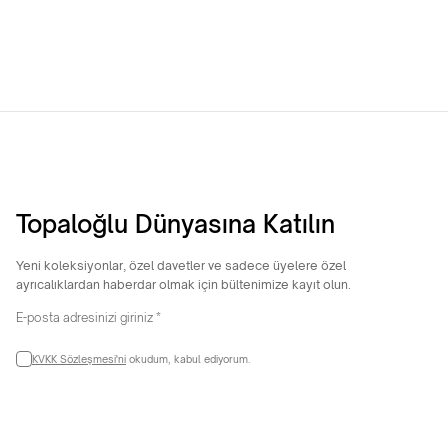
11.983,90
TL
8.163,04
TL
Topaloğlu Dünyasına Katılın
Yeni koleksiyonlar, özel davetler ve sadece üyelere özel
ayrıcalıklardan haberdar olmak için bültenimize kayıt olun.
KVKK Sözleşmesi'ni
okudum, kabul ediyorum.