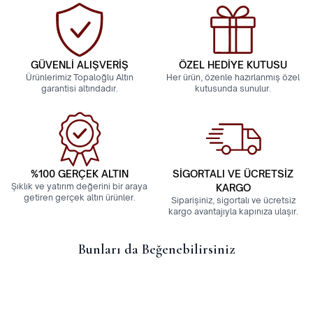
GÜVENLİ ALIŞVERİŞ
ÖZEL HEDİYE KUTUSU
Ürünlerimiz Topaloğlu Altın
Her ürün, özenle hazırlanmış özel
garantisi altındadır.
kutusunda sunulur.
%100 GERÇEK ALTIN
SİGORTALI VE ÜCRETSİZ
Şıklık ve yatırım değerini bir araya
KARGO
getiren gerçek altın ürünler.
Siparişiniz, sigortalı ve ücretsiz
kargo avantajıyla kapınıza ulaşır.
Bunları da Beğenebilirsiniz
14 Ayar Külçe Model Minimal
14 Ayar Altın Yonca Kolye
Kolye