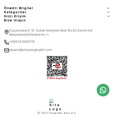
Önemli Bilgiler
Kategoriler
Hızlı Erişim
Bize Ulaşın
Kuyumcukent, 10. Sokak Atölyeler Blok No:20 Zemin Kat
Bahçelievler/İstanbul<br />
+905321300579
siparis@etopaloglualtin.com
© 2023 Topaloğlu Altın A.Ş.