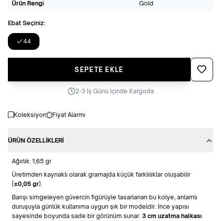
Ürün Rengi
Gold
Ebat Seçiniz:
44
Favoriye
SEPETE EKLE
2-3 İş Günü İçinde Kargoda
Koleksiyon
Fiyat Alarmı
ÜRÜN ÖZELLIKLERI
Ağırlık: 1,65 gr
Üretimden kaynaklı olarak gramajda küçük farklılıklar oluşabilir
(
±0,05 gr
).
Barışı simgeleyen güvercin figürüyle tasarlanan bu kolye, anlamlı
duruşuyla günlük kullanıma uygun şık bir modeldir. İnce yapısı
sayesinde boyunda sade bir görünüm sunar.
3 cm uzatma halkası