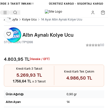
ERDE
3 TAKSİT İMKANI !
ÜCRETSIZ KARGO -
SIGORTALI KARGO
Paylaş
Ana Sayfa
Kolye Ucu
14 Ayar Altın Aynalı Kolye Ucu
14 Ayar Altın Aynalı Kolye Ucu
Favoriye Ekle
STOK KODU:
TP1266
(0)
4.803,95
TL
Sepete Ekle
(Havale / EFT)
Kredi Kartı 3 Taksit
Kredi Kartı Tek Çekim
5.269,93 TL
4.986,50 TL
1.756,64 TL
x 3 Taksit
Ürün Ağırlığı
0,90 gr
Altın Ayarı
14