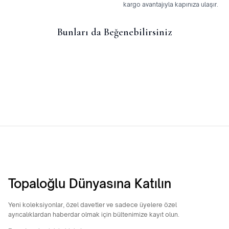
kargo avantajıyla kapınıza ulaşır.
Bunları da Beğenebilirsiniz
14 Ayar Altın Yıldız Kolye Ucu
14 Ayar Altın Külçe Kolye Ucu
3.053,13
TL
4.907,31
TL
Topaloğlu Dünyasına Katılın
Yeni koleksiyonlar, özel davetler ve sadece üyelere özel
ayrıcalıklardan haberdar olmak için bültenimize kayıt olun.