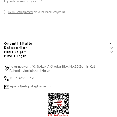
KVKK Sözleşmesi'ni
okudum, kabul ediyorum.
Önemli Bilgiler
Kategoriler
Hızlı Erişim
Bize Ulaşın
Kuyumcukent, 10. Sokak Atölyeler Blok No:20 Zemin Kat
Bahçelievler/İstanbul<br />
+905321300579
siparis@etopaloglualtin.com