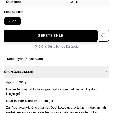
Ürün Rengi
GOLD
Ebat Seçiniz:
2,5
Favoriye
SEPETE EKLE
2-3 İş Günü İçinde Kargoda
Koleksiyon
Fiyat Alarmı
ÜRÜN ÖZELLIKLERI
Ağırlık: 0,90 gr
Üretimden kaynaklı olarak gramajda küçük farklılıklar oluşabilir
(±0,10 gr).
Ürün
14 ayar altından
üretilmiştir.
Zarif detaylarıyla öne çıkan bu özel kolye ucu, orta kısmındaki
aynalı
parlak yüzeyi
ve çevresindeki şık işlemeli çerçevesiyle dikkat