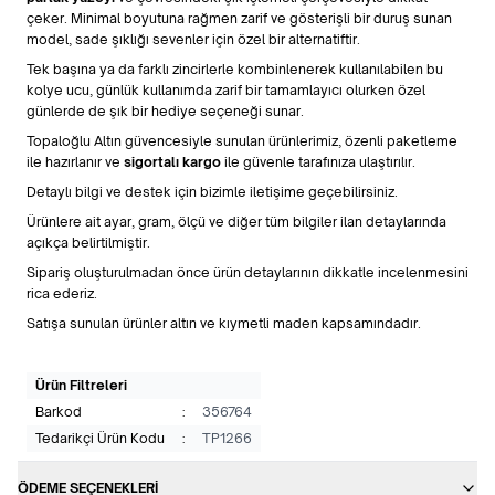
çeker. Minimal boyutuna rağmen zarif ve gösterişli bir duruş sunan
model, sade şıklığı sevenler için özel bir alternatiftir.
Tek başına ya da farklı zincirlerle kombinlenerek kullanılabilen bu
kolye ucu, günlük kullanımda zarif bir tamamlayıcı olurken özel
günlerde de şık bir hediye seçeneği sunar.
Topaloğlu Altın güvencesiyle sunulan ürünlerimiz, özenli paketleme
ile hazırlanır ve
sigortalı kargo
ile güvenle tarafınıza ulaştırılır.
Detaylı bilgi ve destek için bizimle iletişime geçebilirsiniz.
Ürünlere ait ayar, gram, ölçü ve diğer tüm bilgiler ilan detaylarında
açıkça belirtilmiştir.
Sipariş oluşturulmadan önce ürün detaylarının dikkatle incelenmesini
rica ederiz.
Satışa sunulan ürünler altın ve kıymetli maden kapsamındadır.
Ürün Filtreleri
Barkod
:
356764
Tedarikçi Ürün Kodu
:
TP1266
ÖDEME SEÇENEKLERI