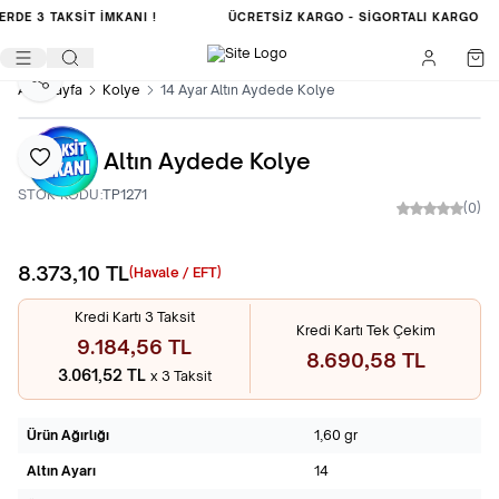
LERDE
3 TAKSİT İMKANI !
ÜCRETSIZ KARGO -
SIGORTALI KARGO
Paylaş
Ana Sayfa
Kolye
14 Ayar Altın Aydede Kolye
14 Ayar Altın Aydede Kolye
Favoriye Ekle
STOK KODU:
TP1271
(0)
8.373,10
TL
Sepete Ekle
(Havale / EFT)
Kredi Kartı 3 Taksit
Kredi Kartı Tek Çekim
9.184,56 TL
8.690,58 TL
3.061,52 TL
x 3 Taksit
Ürün Ağırlığı
1,60 gr
Altın Ayarı
14