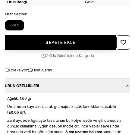
Ürün Rengi
Gold
Ebat Seçiniz:
44
Favoriye
SEPETE EKLE
2-3 İş Günü İçinde Kargoda
Koleksiyon
Fiyat Alarmı
ÜRÜN ÖZELLIKLERI
Ağırlık: 1,60 gr
Üretimden kaynaklı olarak gramajda küçük farklılıklar oluşabilir
(
±0,05 gr
).
Zarif aydede figürüyle tasarlanan bu kolye, sade ve şık duruşuyla
günlük kullanıma uygun özel bir modeldir. İnce yapısı sayesinde
boyunda zarif bir görünüm sunar.
3 cm uzatma halkası
sayesinde