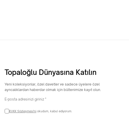
14 Ayar Külçe Model Minimal
14 Ayar Altın Yonca Kolye
Kolye
11.826,95
TL
8.062,79
TL
Topaloğlu Dünyasına Katılın
Yeni koleksiyonlar, özel davetler ve sadece üyelere özel
ayrıcalıklardan haberdar olmak için bültenimize kayıt olun.
KVKK Sözleşmesi'ni
okudum, kabul ediyorum.