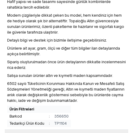
Hafif yapısı ve sade tasarımı sayesinde günlük kombinlerde
rahatlıkla tercih edilebilir.
Modern çizgileriyle dikkat çeken bu model, hem kendiniz için hem
de hediye olarak şık bir alternatiftir. Topaloğlu Altın güvencesiyle
sunulan ürünlerimiz, özenli paketleme ile hazırlanır ve sigortalı kargo
ile güvenle tarafınıza ulaştırılır.
Detaylı bilgi ve destek için bizimle iletişime geçebilirsiniz.
Ürünlere ait ayar, gram, ölçü ve diğer tüm bilgiler ilan detaylarında
açıkça belirtilmiştir.
Sipariş oluşturulmadan önce ürün detaylarının dikkatle incelenmesini
rica ederiz.
Satışa sunulan ürünler altın ve kıymetli maden kapsamındadır.
6502 sayılı Tüketicinin Korunması Hakkında Kanun ve Mesafeli Satış
Sözleşmeleri Yönetmeliği gereği; Altın ve kıymetli maden fiyatlarının
anlık olarak değişkenlik göstermesi sebebiyle bu ürünlerde cayma
hakkı, iade ve değişim bulunmamaktadır.
Ürün Filtreleri
Barkod
:
356650
Tedarikçi Ürün Kodu
:
TP1104