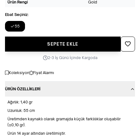
Ürün Rengi
Gold
Ebat Seçiniz:
55
Favoriye
SEPETE EKLE
2-3 İş Günü İçinde Kargoda
Koleksiyon
Fiyat Alarmı
ÜRÜN ÖZELLIKLERI
Ağırlık: 1,40 gr
Uzunluk: 55 cm
Üretimden kaynaklı olarak gramajda küçük farklılıklar oluşabilir
(±0,10 gr).
Ürün 14 ayar altından üretilmiştir.