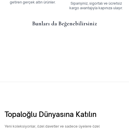
getiren gerçek altın ürünler.
Siparişiniz, sigortalı ve ücretsiz
kargo avantajıyla kapınıza ulaşır.
Bunları da Beğenebilirsiniz
14 Ayar Külçe Model Minimal
14 Ayar Altın Yonca Kolye
Kolye
11.869,66
TL
8.090,06
TL
Topaloğlu Dünyasına Katılın
Yeni koleksiyonlar, özel davetler ve sadece üyelere özel