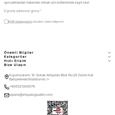
ayrıcalıklardan haberdar olmak için bültenimize kayıt olun.
KVKK Sözleşmesi'ni
okudum, kabul ediyorum.
Önemli Bilgiler
Kategoriler
Hızlı Erişim
Bize Ulaşın
Kuyumcukent, 10. Sokak Atölyeler Blok No:20 Zemin Kat
Bahçelievler/İstanbul<br />
+905321300579
siparis@etopaloglualtin.com