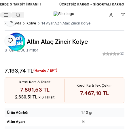
LERDE
3 TAKSİT İMKANI !
ÜCRETSIZ KARGO -
SIGORTALI KARGO
Paylaş
Ana Sayfa
Kolye
14 Ayar Altın Ataç Zincir Kolye
14 Ayar Altın Ataç Zincir Kolye
Favoriye Ekle
STOK KODU:
TP1104
(0)
7.193,74
TL
Sepete Ekle
(Havale / EFT)
Kredi Kartı 3 Taksit
Kredi Kartı Tek Çekim
7.891,53 TL
7.467,10 TL
2.630,51 TL
x 3 Taksit
Ürün Ağırlığı
1,40 gr
Altın Ayarı
14