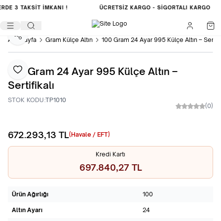
ERDE
3 TAKSİT İMKANI !
ÜCRETSIZ KARGO -
SIGORTALI KARGO
Paylaş
Ana Sayfa
Gram Külçe Altın
100 Gram 24 Ayar 995 Külçe Altın – Sertifi
100 Gram 24 Ayar 995 Külçe Altın –
Favoriye Ekle
Sertifikalı
STOK KODU:
TP1010
(0)
672.293,13
TL
Sepete Ekle
(Havale / EFT)
Kredi Kartı
697.840,27 TL
Ürün Ağırlığı
100
Altın Ayarı
24