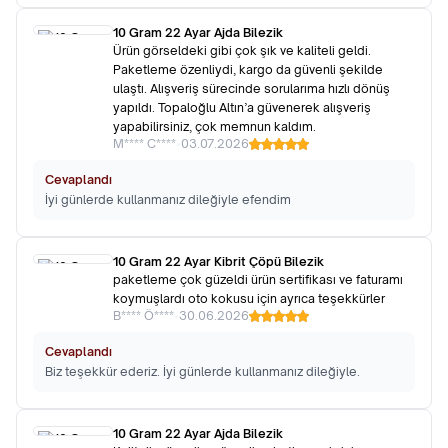
10 Gram 22 Ayar Ajda Bilezik
Ürün görseldeki gibi çok şık ve kaliteli geldi.
Paketleme özenliydi, kargo da güvenli şekilde
ulaştı. Alışveriş sürecinde sorularıma hızlı dönüş
yapıldı. Topaloğlu Altın’a güvenerek alışveriş
yapabilirsiniz, çok memnun kaldım.
M**** C****
•
03.07.2026
Cevaplandı
İyi günlerde kullanmanız dileğiyle efendim
10 Gram 22 Ayar Kibrit Çöpü Bilezik
paketleme çok güzeldi ürün sertifikası ve faturamı
koymuşlardı oto kokusu için ayrıca teşekkürler
B**** Ö****
•
30.06.2026
Cevaplandı
Biz teşekkür ederiz. İyi günlerde kullanmanız dileğiyle.
10 Gram 22 Ayar Ajda Bilezik