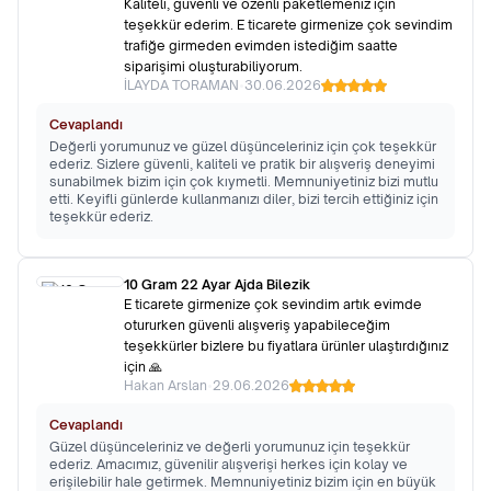
Kaliteli, güvenli ve özenli paketlemeniz için
teşekkür ederim. E ticarete girmenize çok sevindim
trafiğe girmeden evimden istediğim saatte
siparişimi oluşturabiliyorum.
İLAYDA TORAMAN
•
30.06.2026
Cevaplandı
Değerli yorumunuz ve güzel düşünceleriniz için çok teşekkür
ederiz. Sizlere güvenli, kaliteli ve pratik bir alışveriş deneyimi
sunabilmek bizim için çok kıymetli. Memnuniyetiniz bizi mutlu
etti. Keyifli günlerde kullanmanızı diler, bizi tercih ettiğiniz için
teşekkür ederiz.
10 Gram 22 Ayar Ajda Bilezik
E ticarete girmenize çok sevindim artık evimde
otururken güvenli alışveriş yapabileceğim
teşekkürler bizlere bu fiyatlara ürünler ulaştırdığınız
için 🙏
Hakan Arslan
•
29.06.2026
Cevaplandı
Güzel düşünceleriniz ve değerli yorumunuz için teşekkür
ederiz. Amacımız, güvenilir alışverişi herkes için kolay ve
erişilebilir hale getirmek. Memnuniyetiniz bizim için en büyük