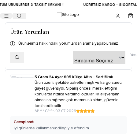
TÜM ÜRÜNLERDE
3 TAKSİT İMKANI !
ÜCRETSIZ KARGO -
SIGORTAL
Ürün Yorumları
Ürünlerimiz hakkındaki yorumlardan arama yapabilirsiniz.
Yoru
5 Gram 24 Ayar 995 Külçe Altın – Sertifikalı
Ürün özenli şekilde paketlenmişti ve kargo süreci
gayet güvenliydi. Sipariş öncesi merak ettiğim
konularda hızlıca yardımcı oldular. İlk alışverişim
olmasına rağmen çok memnun kaldım, güvenle
tercih edilebilir.
M**** C****
•
03.07.2026
Cevaplandı
İyi günlerde kullanmanız dileğiyle efendim