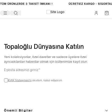
TÜM ÜRÜNLERDE
3 TAKSİT İMKANI !
ÜCRETSIZ KARGO -
SIGORTA
Topaloğlu Dünyasına Katılın
Yeni koleksiyonlar, özel davetler ve sadece üyelere özel
ayrıcalıklardan haberdar olmak için bültenimize kayıt olun.
KVKK Sözleşmesi'ni
okudum, kabul ediyorum.
Önemli Bilgiler