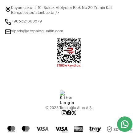
Kuyumcukent, 10. Sokak Atölyeler Blok No:20 Zemin Kat
Bahçelievler/İstanbul<br />
+905321300579
siparis@etopaloglualtin.com
© 2023 Topaloğlu Altın A.Ş.