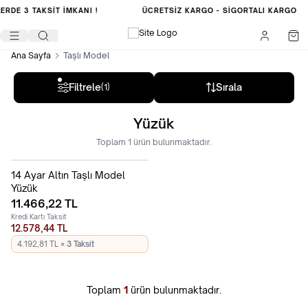
LERDE
3 TAKSİT İMKANI !
ÜCRETSIZ KARGO -
SIGORTALI KARGO
Ana Sayfa
Taşlı Model
Filtrele
Sırala
(1)
Yüzük
Toplam
1
ürün bulunmaktadır.
14 Ayar Altın Taşlı Model
Yüzük
11.466,22
TL
Kredi Kartı Taksit
12.578,44 TL
4.192,81 TL
× 3 Taksit
Toplam
1
ürün bulunmaktadır.