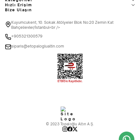
Hızlı Erişim
Bize Ulaşın
Kuyumcukent, 10. Sokak Atölyeler Blok No:20 Zemin Kat
Bahçelievler/İstanbul<br />
+905321300579
siparis@etopaloglualtin.com
© 2023 Topaloğlu Altın A.Ş.