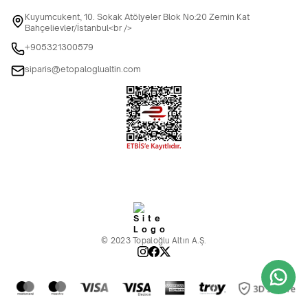
Kuyumcukent, 10. Sokak Atölyeler Blok No:20 Zemin Kat
Bahçelievler/İstanbul<br />
+905321300579
siparis@etopaloglualtin.com
© 2023 Topaloğlu Altın A.Ş.