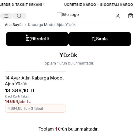
LERDE
3 TAKSİT İMKANI !
ÜCRETSIZ KARGO -
SIGORTALI KARGO
Ana Sayfa
Kaburga Model Ajda Yüzük
Filtrele
Sırala
(1)
Yüzük
Toplam
1
ürün bulunmaktadır.
14 Ayar Altın Kaburga Model
Ajda Yüzük
13.386,10
TL
Kredi Kartı Taksit
14.684,55 TL
4.894,85 TL
× 3 Taksit
Toplam
1
ürün bulunmaktadır.