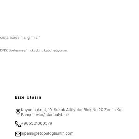
KVKK Sözleşmesi'ni
okudum, kabul ediyorum.
Bize Ulaşın
Kuyumcukent, 10. Sokak Atölyeler Blok No:20 Zemin Kat
Bahçelievler/İstanbul<br />
+905321300579
siparis@etopaloglualtin.com