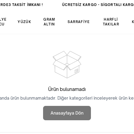
RDE
3 TAKSİT İMKANI !
ÜCRETSIZ KARGO -
SIGORTALI KARG
LYE
GRAM
HARFLİ
YÜZÜK
SARRAFİYE
CU
ALTIN
TAKILAR
Ürün bulunamadı
anda ürün bulunmamaktadır. Diğer kategorileri inceleyerek ürün keş
Anasayfaya Dön