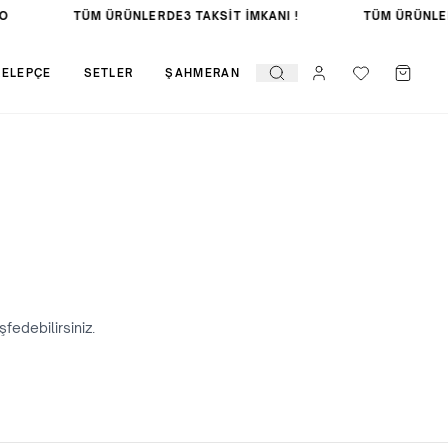
O
TÜM ÜRÜNLERDE
3 TAKSİT İMKANI !
TÜM ÜRÜNLE
KELEPÇE
SETLER
ŞAHMERAN
fedebilirsiniz.