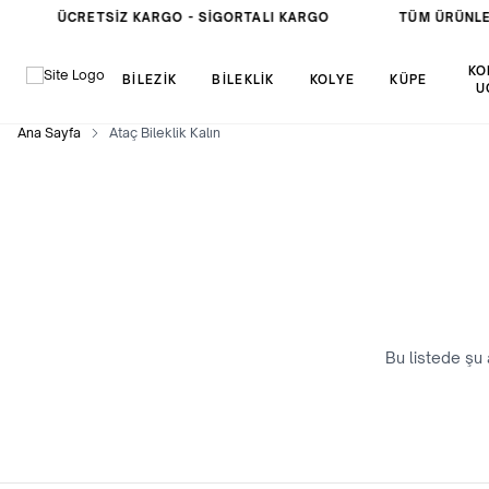
ÜCRETSIZ KARGO -
SIGORTALI KARGO
TÜM ÜRÜNLE
KO
BİLEZİK
BİLEKLİK
KOLYE
KÜPE
U
Ana Sayfa
Ataç Bileklik Kalın
Bu listede şu 