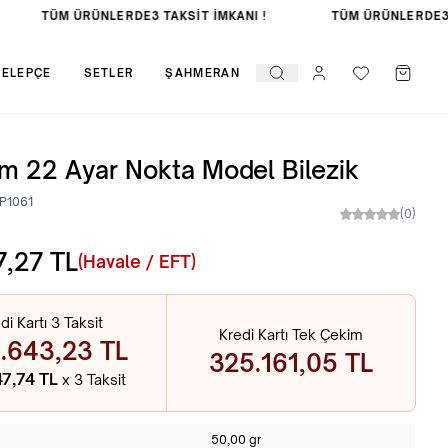
TÜM ÜRÜNLERDE
3 TAKSİT İMKANI !
TÜM ÜRÜNLERDE
3 
KELEPÇE
SETLER
ŞAHMERAN
m 22 Ayar Nokta Model Bilezik
P1061
(0)
7,27
TL
(Havale / EFT)
di Kartı 3 Taksit
Kredi Kartı Tek Çekim
.643,23 TL
325.161,05 TL
47,74 TL
x 3 Taksit
50,00 gr