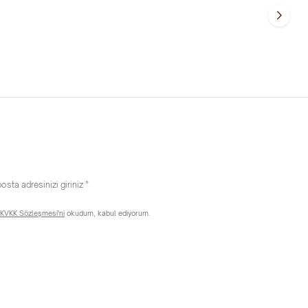
25.785,15
TL
KVKK Sözleşmesi'ni
okudum, kabul ediyorum.