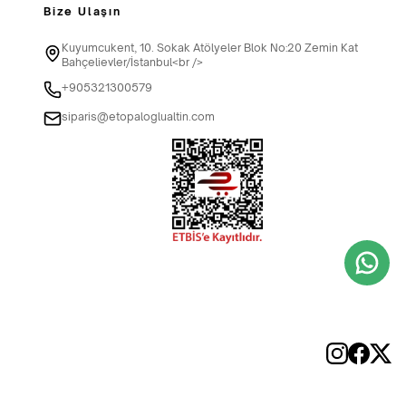
Bize Ulaşın
Kuyumcukent, 10. Sokak Atölyeler Blok No:20 Zemin Kat
Bahçelievler/İstanbul<br />
+905321300579
siparis@etopaloglualtin.com