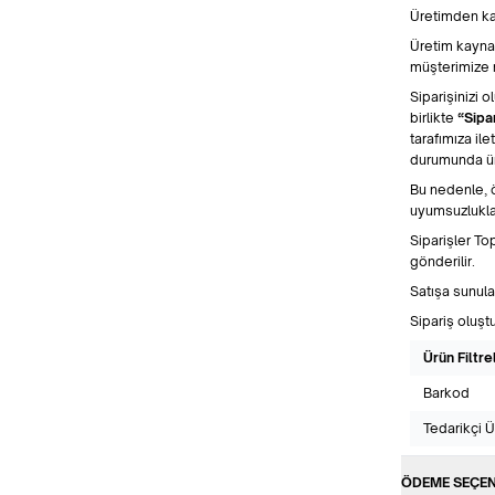
Üretimden kay
Üretim kayna
müşterimize n
Siparişinizi 
birlikte
“Sipa
tarafımıza ile
durumunda ür
Bu nedenle, 
uyumsuzlukla
Siparişler To
gönderilir.
Satışa sunula
Sipariş oluşt
Ürün Filtre
Barkod
Tedarikçi 
ÖDEME SEÇEN