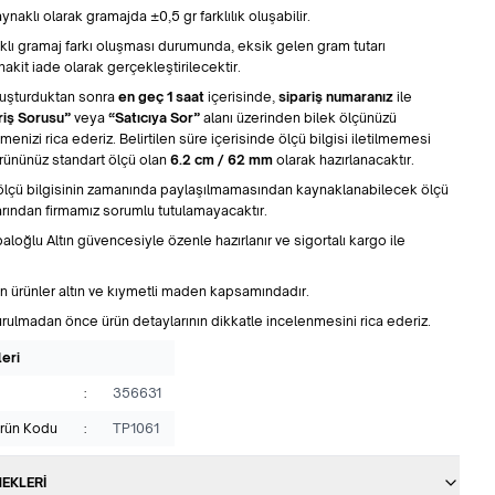
naklı olarak gramajda ±0,5 gr farklılık oluşabilir.
klı gramaj farkı oluşması durumunda, eksik gelen gram tutarı
akit iade olarak gerçekleştirilecektir.
oluşturduktan sonra
en geç 1 saat
içerisinde,
sipariş numaranız
ile
riş Sorusu”
veya
“Satıcıya Sor”
alanı üzerinden bilek ölçünüzü
tmenizi rica ederiz. Belirtilen süre içerisinde ölçü bilgisi iletilmemesi
ününüz standart ölçü olan
6.2 cm / 62 mm
olarak hazırlanacaktır.
ölçü bilgisinin zamanında paylaşılmamasından kaynaklanabilecek ölçü
rından firmamız sorumlu tutulamayacaktır.
paloğlu Altın güvencesiyle özenle hazırlanır ve sigortalı kargo ile
n ürünler altın ve kıymetli maden kapsamındadır.
urulmadan önce ürün detaylarının dikkatle incelenmesini rica ederiz.
leri
:
356631
Ürün Kodu
:
TP1061
EKLERI