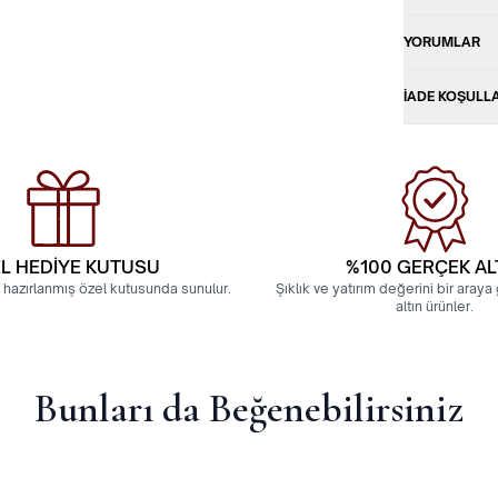
YORUMLAR
İADE KOŞULL
L HEDİYE KUTUSU
%100 GERÇEK AL
 hazırlanmış özel kutusunda sunulur.
Şıklık ve yatırım değerini bir aray
altın ürünler.
Bunları da Beğenebilirsiniz
yelik 4 Gram Yan Çizgili Bilezik
22 Ayar Hediyelik 4 Gram 