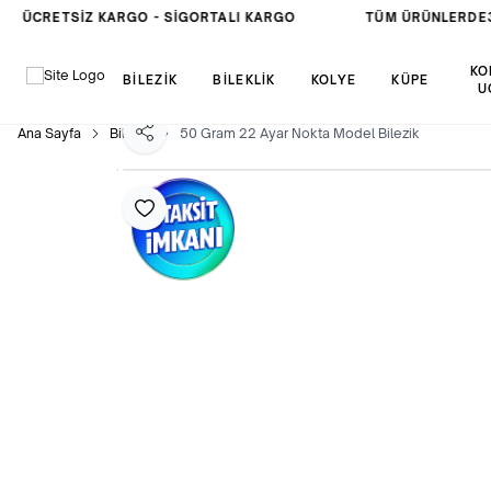
ÜCRETSIZ KARGO -
SIGORTALI KARGO
TÜM ÜRÜNLERDE
3 
KO
BİLEZİK
BİLEKLİK
KOLYE
KÜPE
U
Ana Sayfa
Bilezik
50 Gram 22 Ayar Nokta Model Bilezik
Paylaş
Favoriye Ekle