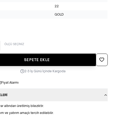
22
GOLD
ÖLÇÜ SEÇİNİZ
Favoriye Ek
SEPETE EKLE
2-3 İş Günü İçinde Kargoda
Fiyat Alarmı
KLERI
r altından üretilmiş bileziktir.
ım ve yatırım amaçlı tercih edilebilir.