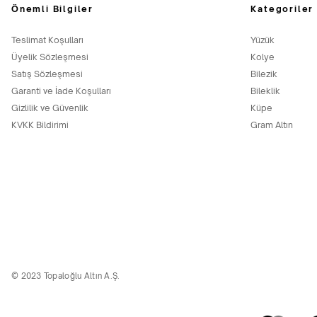
Önemli Bilgiler
Kategoriler
Teslimat Koşulları
Yüzük
Üyelik Sözleşmesi
Kolye
Satış Sözleşmesi
Bilezik
Garanti ve İade Koşulları
Bileklik
Gizlilik ve Güvenlik
Küpe
KVKK Bildirimi
Gram Altın
© 2023 Topaloğlu Altın A.Ş.