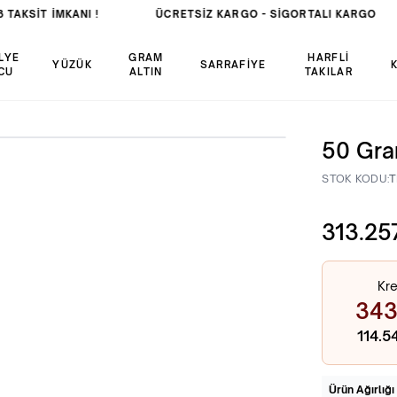
TAKSİT İMKANI !
ÜCRETSIZ KARGO -
SIGORTALI KARGO
LYE
GRAM
HARFLİ
YÜZÜK
SARRAFİYE
CU
ALTIN
TAKILAR
50 Gra
STOK KODU:
T
313.25
Kre
343
114.5
Ürün Ağırlığı