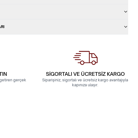
ARI
TIN
SİGORTALI VE ÜCRETSİZ KARGO
a getiren gerçek
Siparişiniz, sigortalı ve ücretsiz kargo avantajıyla
kapınıza ulaşır.
Klasik Model Bilezik
22 Ayar Hediyelik 4 Gram Çizgili Şarnel 