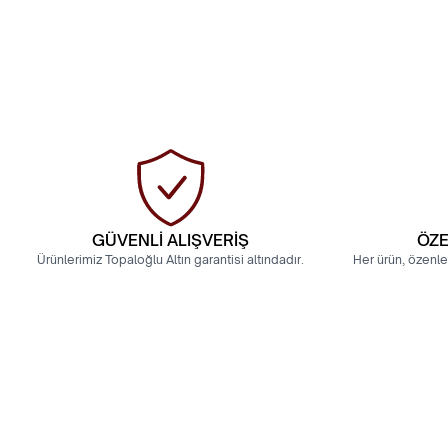
GÜVENLİ ALIŞVERİŞ
ÖZE
Ürünlerimiz Topaloğlu Altın garantisi altındadır.
Her ürün, özenle
8 Ayar Trabzon Şarnel Bilezik
22 Ayar Hedi