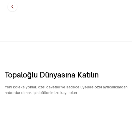
17.207,48
TL
25.776,98
Topaloğlu Dünyasına Katılın
Yeni koleksiyonlar, özel davetler ve sadece üyelere özel ayrıcalıklardan
haberdar olmak için bültenimize kayıt olun.